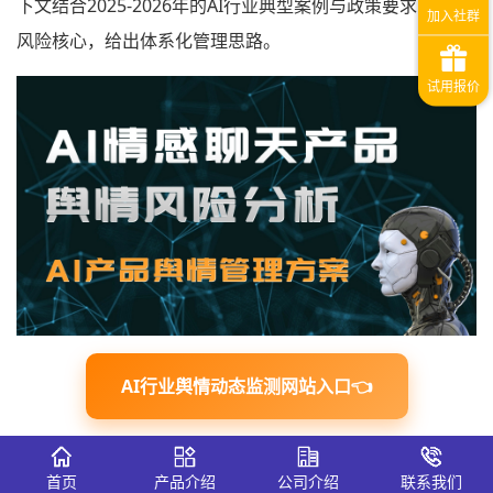
下文结合2025-2026年的AI行业典型案例与政策要求，拆解
风险核心，给出体系化管理思路。
AI行业舆情动态监测网站入口👈
一、AI情感聊天产品舆情风险分析
首页
产品介绍
公司介绍
联系我们