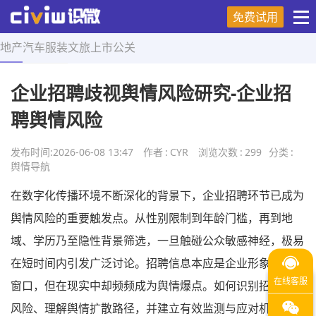
免费试用
地产
汽车
服装
文旅
上市
公关
首页
>
舆情导航
>
正文
企业招聘歧视舆情风险研究-企业招
聘舆情风险
发布时间:
2026-06-08 13:47
作者
:
CYR
浏览次数
:
299
分类
:
舆情导航
在数字化传播环境不断深化的背景下，企业招聘环节已成为
舆情风险的重要触发点。从性别限制到年龄门槛，再到地
域、学历乃至隐性背景筛选，一旦触碰公众敏感神经，极易
在短时间内引发广泛讨论。招聘信息本应是企业形象的第一
窗口，但在现实中却频频成为舆情爆点。如何识别招聘歧视
风险、理解舆情扩散路径，并建立有效监测与应对机制，已