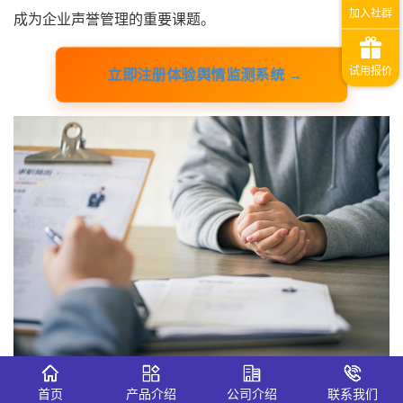
成为企业声誉管理的重要课题。
立即注册体验舆情监测系统 →
一、识微舆情监测系统在招聘舆情中的
首页
产品介绍
公司介绍
联系我们