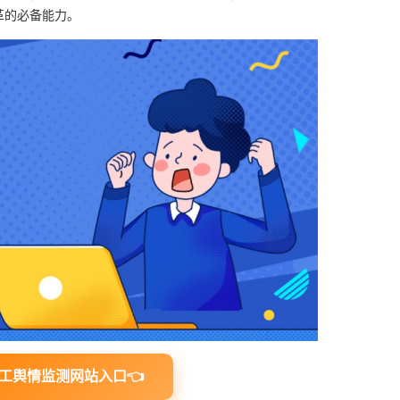
革的必备能力。
工舆情监测网站入口👈