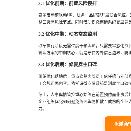
3.1 优化前期：前置风险摸排
变革启动前联动HR、法务、品牌部开展联合风控
整三类高风险节点。同时借助识微商情系统复盘竞
3.2 优化中期：动态常态监测
改革执行阶段无需过度干预舆论，只需要常态化监
管理方案的中期核心，就是守住内外信息边界，防
3.3 优化后期：修复雇主口碑
组织优化落地后，重点修复内部员工信任感与外部
工合规正面内容。依托识微商情系统监测雇主口碑
综上，人事舆情管控重心始终在前置预防而非事后
企业组织优化如何避免负面舆情扩散？成熟的企业
力。
识微商