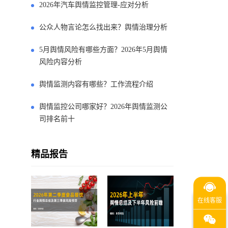
2026年汽车舆情监控管理-应对分析
公众人物言论怎么找出来？舆情治理分析
5月舆情风险有哪些方面？2026年5月舆情
风险内容分析
舆情监测内容有哪些？工作流程介绍
舆情监控公司哪家好？2026年舆情监测公
司排名前十
精品报告