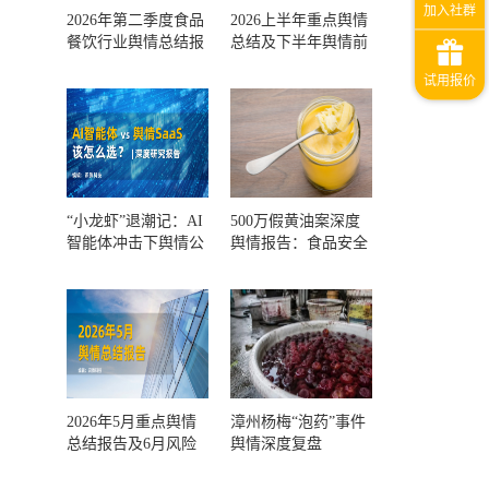
2026年第二季度食品
2026上半年重点舆情
餐饮行业舆情总结报
总结及下半年舆情前
告及第三季度风险预
瞻和风控报告
测
“小龙虾”退潮记：AI
500万假黄油案深度
智能体冲击下舆情公
舆情报告：食品安全
关人的工具选择回摆
监管，到底失守在哪
一环？
2026年5月重点舆情
漳州杨梅“泡药”事件
总结报告及6月风险
舆情深度复盘
预警