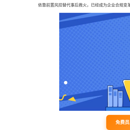
依靠前置风控替代事后救火，已经成为企业合规变
免费员