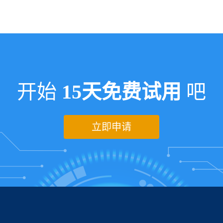
开始
15天免费试用
吧
立即申请