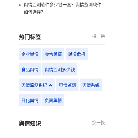
舆情监测软件多少钱一套？舆情监测软件
如何选择？
换一换
热门标签
企业舆情
零售舆情
舆情危机
食品舆情
舆情监测多少钱
舆情监测系统 🔥
舆情监测
舆情系统
日化舆情
负面舆情
换一换
舆情知识