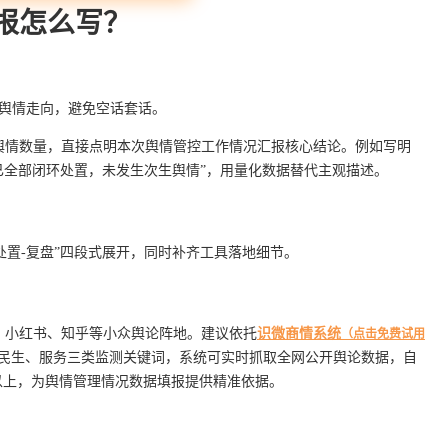
报怎么写？
体舆情走向，避免空话套话。
舆情数量，直接点明本次舆情管控工作情况汇报核心结论。例如写明
，已全部闭环处置，未发生次生舆情”，用量化数据替代主观描述。
处置-复盘”四段式展开，同时补齐工具落地细节。
、小红书、知乎等小众舆论阵地。建议依托
识微商情系统
（点击免费试用
、民生、服务三类监测关键词，系统可实时抓取全网公开舆论数据，自
以上，为舆情管理情况数据填报提供精准依据。