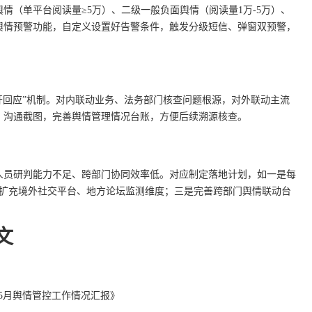
情（单平台阅读量≥5万）、二级一般负面舆情（阅读量1万-5万）、
舆情预警功能，自定义设置好告警条件，触发分级短信、弹窗双预警，
公开回应”机制。对内联动业务、法务部门核查问题根源，对外联动主流
、沟通截图，完善舆情管理情况台账，方便后续溯源核查。
人员研判能力不足、跨部门协同效率低。对应制定落地计划，如一是每
统扩充境外社交平台、地方论坛监测维度；三是完善跨部门舆情联动台
文
6年5月舆情管控工作情况汇报》