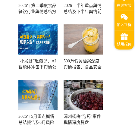
2026年第二季度食品
2026上半年重点舆情
餐饮行业舆情总结报
总结及下半年舆情前
告及第三季度风险预
瞻和风控报告
测
“小龙虾”退潮记：AI
500万假黄油案深度
智能体冲击下舆情公
舆情报告：食品安全
关人的工具选择回摆
监管，到底失守在哪
一环？
2026年5月重点舆情
漳州杨梅“泡药”事件
总结报告及6月风险
舆情深度复盘
预警