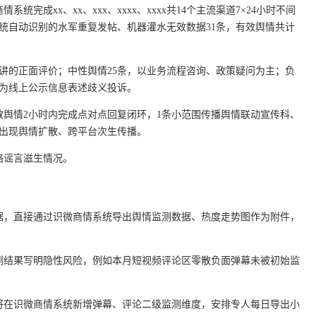
成xx、xx、xxx、xxxx、xxxx共14个主流渠道7×24小时不间
系统自动识别的水军重复发帖、机器灌水无效数据31条，有效舆情共计
宣讲的正面评价；中性舆情25条，以业务流程咨询、政策疑问为主；负
条为线上公示信息表述歧义投诉。
散舆情2小时内完成点对点回复闭环，1条小范围传播舆情联动宣传科、
未出现舆情扩散、跨平台次生传播。
络谣言滋生情况。
据，直接通过识微商情系统导出舆情监测数据、热度走势图作为附件，
测结果写明隐性风险，例如本月短视频评论区零散负面弹幕未被初始监
将在识微商情系统新增弹幕、评论二级监测维度，安排专人每日导出小