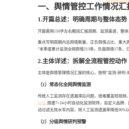
一、舆情管控工作情况汇
1.开篇总述：明确周期与整体态势
开篇需用150字左右概括汇报周期、监测渠道、整
重点写明周期内总舆情数量、正负舆情占比、重大
“本季度累计监测全网舆情213条，负面舆情17条
2.主体详述：拆解全流程管控动作
主体是舆情管理情况汇报的核心，按照“监测-研判-
（1）常态化全网舆情监测
传统人工监测存在遗漏滞后问题，很难覆盖短视频
搭建7×24小时自动化监测矩阵，自定义品牌
<<<）
动过滤无效水军内容，将人工监测遗漏率降低90%
（2）分级舆情研判预警