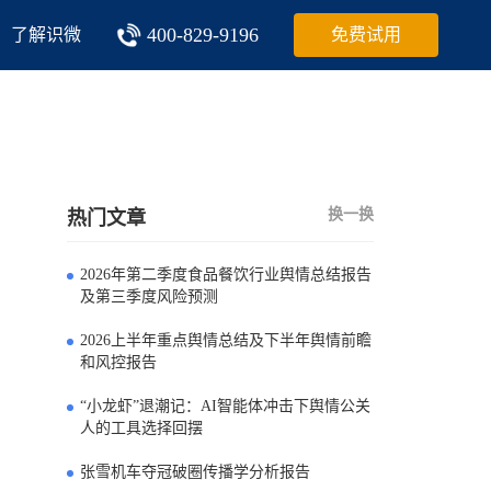
400-829-9196
了解识微
免费试用
换一换
热门文章
2026年第二季度食品餐饮行业舆情总结报告
0
及第三季度风险预测
2026上半年重点舆情总结及下半年舆情前瞻
1
和风控报告
“小龙虾”退潮记：AI智能体冲击下舆情公关
2
人的工具选择回摆
张雪机车夺冠破圈传播学分析报告
3