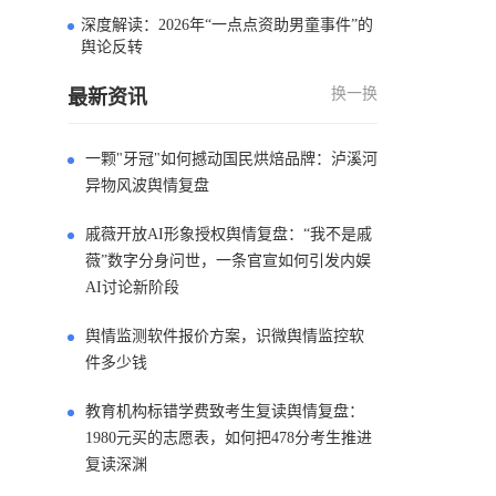
深度解读：2026年“一点点资助男童事件”的
4
舆论反转
换一换
最新资讯
一颗"牙冠"如何撼动国民烘焙品牌：泸溪河
异物风波舆情复盘
戚薇开放AI形象授权舆情复盘：“我不是戚
薇”数字分身问世，一条官宣如何引发内娱
AI讨论新阶段
舆情监测软件报价方案，识微舆情监控软
件多少钱
教育机构标错学费致考生复读舆情复盘：
1980元买的志愿表，如何把478分考生推进
复读深渊