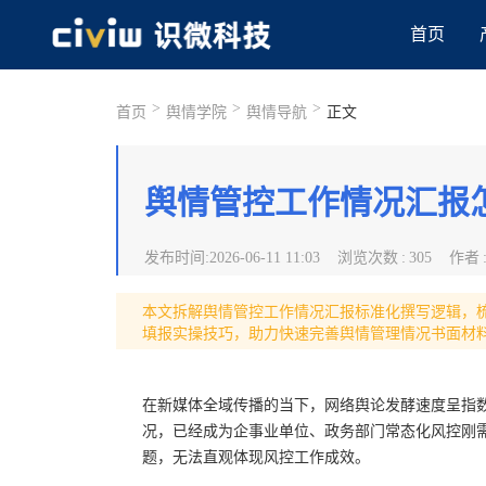
首页
>
>
>
首页
舆情学院
舆情导航
正文
舆情管控工作情况汇报
发布时间
:
2026-06-11 11:03
浏览次数
:
305
作者
本文拆解舆情管控工作情况汇报标准化撰写逻辑，
填报实操技巧，助力快速完善舆情管理情况书面材
在新媒体全域传播的当下，网络舆论发酵速度呈指
况，已经成为企事业单位、政务部门常态化风控刚
题，无法直观体现风控工作成效。