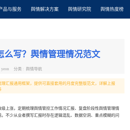
产品与服务
舆情解决方案
舆情研究院
舆情热度榜
怎么写？舆情管理情况范文
:
yeon
分类
:
舆情导航
梳理汇报通用框架，提供可直接套用的月度完整版范文，详解上报
料
数级上涨，定期梳理舆情管控工作情况汇报、复盘阶段性舆情管理情
需。不少从业者撰写汇报时存在逻辑混乱、数据空洞、重点模糊的问