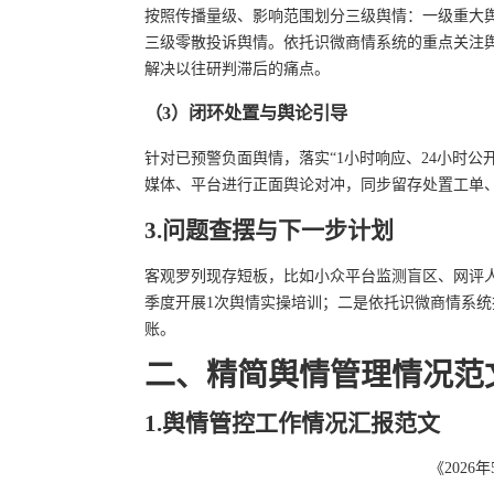
按照传播量级、影响范围划分三级舆情：一级重大舆
三级零散投诉舆情。依托识微商情系统的重点关注
解决以往研判滞后的痛点。
（3）闭环处置与舆论引导
针对已预警负面舆情，落实“1小时响应、24小时
媒体、平台进行正面舆论对冲，同步留存处置工单
3.问题查摆与下一步计划
客观罗列现存短板，比如小众平台监测盲区、网评
季度开展1次舆情实操培训；二是依托识微商情系
账。
二、精简舆情管理情况范
1.舆情管控工作情况汇报范文
《202