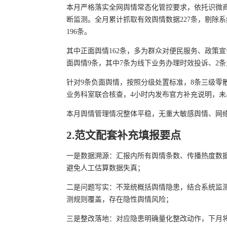
本月严格落实全网舆情常态化管控要求，依托识微商情系统完
断监测。全月累计抓取有效舆情数据227条，剔除
196条。
其中正面舆情162条，多为群众对便民服务、政策
面舆情9条，其中7条为线下业务办理时效投诉、2
针对9条负面舆情，按照分级处置标准，8条三级零
业务科室联合核查，4小时内发布官方补充说明，
本月舆情管理情况整体平稳，无重大敏感舆情、网
2.范文配套补充填报要点
一是数据溯源：汇报内所有舆情条数、传播热度数
避免人工估算数据失真；
二是问题写实：不笼统概括舆情隐患，结合系统监
测规则覆盖，存在隐性舆情风险；
三是整改落地：对应隐患明确量化整改动作，下月