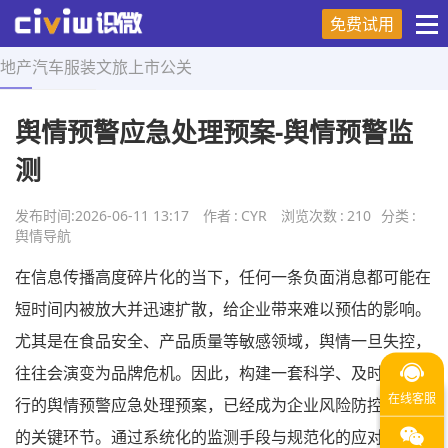
免费试用
地产
汽车
服装
文旅
上市
公关
首页
>
舆情导航
>
正文
舆情预警应急处理预案-舆情预警监
测
发布时间:
2026-06-11 13:17
作者
:
CYR
浏览次数
:
210
分类
:
舆情导航
在信息传播高度碎片化的当下，任何一条负面消息都可能在
短时间内被放大并迅速扩散，给企业带来难以预估的影响。
尤其是在食品安全、产品质量等敏感领域，舆情一旦失控，
往往会演变为品牌危机。因此，构建一套科学、及时且可执
行的舆情预警应急处理预案，已经成为企业风险防控体系中
的关键环节。通过系统化的监测手段与规范化的应对流程，