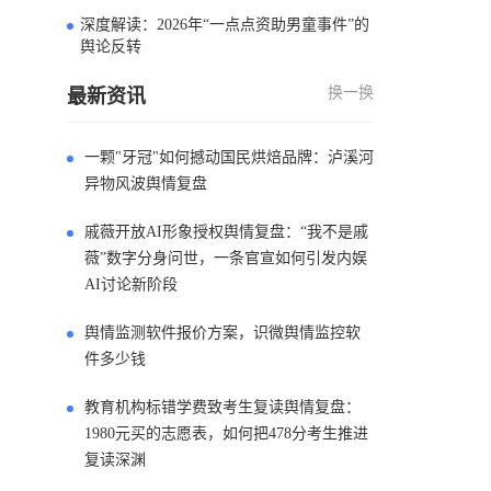
深度解读：2026年“一点点资助男童事件”的
4
舆论反转
换一换
最新资讯
一颗"牙冠"如何撼动国民烘焙品牌：泸溪河
异物风波舆情复盘
戚薇开放AI形象授权舆情复盘：“我不是戚
薇”数字分身问世，一条官宣如何引发内娱
AI讨论新阶段
舆情监测软件报价方案，识微舆情监控软
件多少钱
教育机构标错学费致考生复读舆情复盘：
1980元买的志愿表，如何把478分考生推进
复读深渊