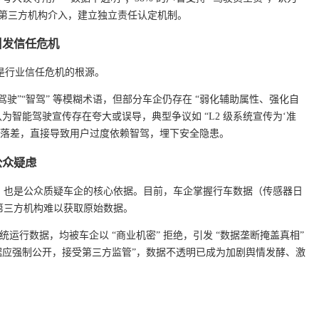
吁第三方机构介入，建立独立责任认定机制。
引发信任危机
也是行业信任危机的根源。
自动驾驶”“智驾” 等模糊术语，但部分车企仍存在 “弱化辅助属性、强化自
认为智能驾驶宣传存在夸大或误导，典型争议如 “L2 级系统宣传为‘准
实的落差，直接导致用户过度依赖智驾，埋下安全隐患。
公众疑虑
，也是公众质疑车企的核心依据。目前，车企掌握行车数据（传感器日
第三方机构难以获取原始数据。
开系统运行数据，均被车企以 “商业机密” 拒绝，引发 “数据垄断掩盖真相”
数据应强制公开，接受第三方监管”，数据不透明已成为加剧舆情发酵、激