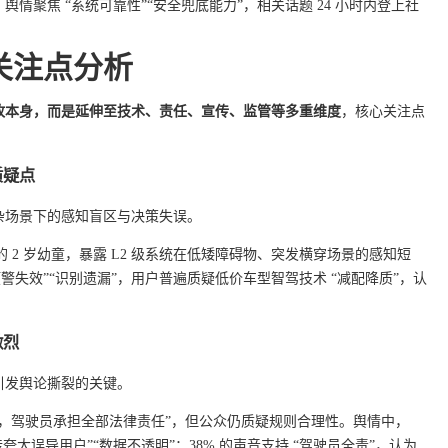
情聚焦 “系统可靠性”“安全兜底能力”，相关话题 24 小时内登上社
关注点分析
故本身，而是延伸至技术、责任、宣传、监管等多重维度
，核心关注点
质疑点
杂场景下的感知盲区与决策失误。
路的 2 岁幼童，暴露 L2 级系统在低矮障碍物、突发横穿场景的感知短
“预警失效”“识别遗漏”，用户普遍质疑低价车型智驾技术 “减配降质”，认
激烈
引发舆论撕裂的关键。
驾驶人，驾驶员承担全部法律责任”，但公众仍质疑规则合理性。舆情中，
夸大误导用户”“数据不透明”；38% 的声音支持 “驾驶员全责”，认为