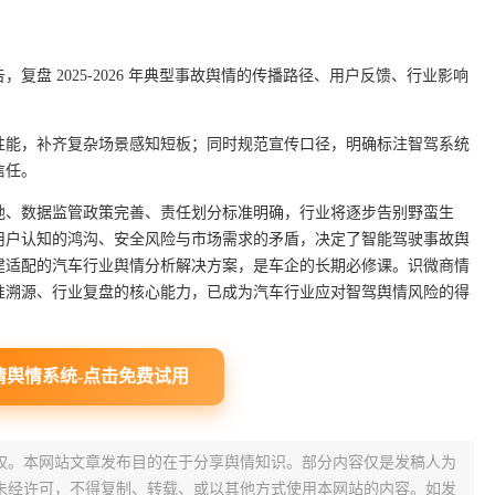
复盘 2025-2026 年典型事故舆情的传播路径、用户反馈、行业影响
性能，补齐复杂场景感知短板；同时规范宣传口径，明确标注智驾系统
信任。
准入落地、数据监管政策完善、责任划分标准明确，行业将逐步告别野蛮生
用户认知的鸿沟、安全风险与市场需求的矛盾，决定了智能驾驶事故舆
建适配的汽车行业舆情分析解决方案，是车企的长期必修课。识微商情
准溯源、行业复盘的核心能力，已成为汽车行业应对智驾舆情风险的得
情舆情系统-点击免费试用
权。本网站文章发布目的在于分享舆情知识。部分内容仅是发稿人为
未经许可，不得复制、转载、或以其他方式使用本网站的内容。如发