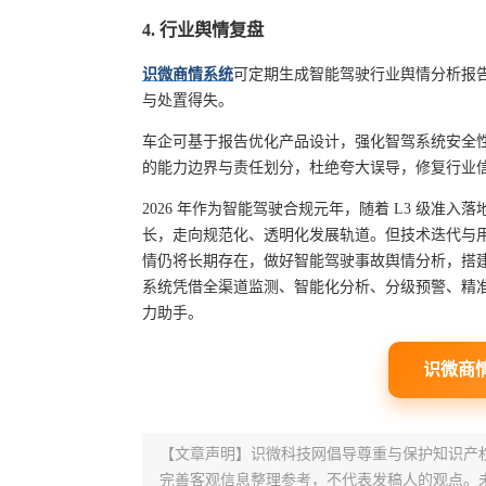
4. 行业舆情复盘
识微商情系统
可定期生成智能驾驶行业舆情分析报告，
与处置得失。
车企可基于报告优化产品设计，强化智驾系统安全
的能力边界与责任划分，杜绝夸大误导，修复行业
2026 年作为智能驾驶合规元年，随着 L3 级
长，走向规范化、透明化发展轨道。但技术迭代与
情仍将长期存在，做好智能驾驶事故舆情分析，搭
系统凭借全渠道监测、智能化分析、分级预警、精
力助手。
识微商
【文章声明】识微科技网倡导尊重与保护知识产
完善客观信息整理参考，不代表发稿人的观点。