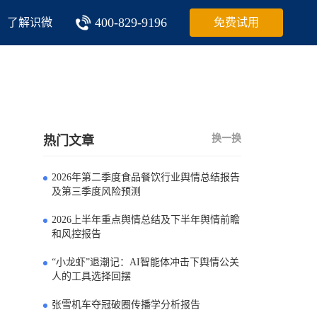
400-829-9196
了解识微
免费试用
换一换
热门文章
2026年第二季度食品餐饮行业舆情总结报告
0
及第三季度风险预测
2026上半年重点舆情总结及下半年舆情前瞻
1
和风控报告
“小龙虾”退潮记：AI智能体冲击下舆情公关
2
人的工具选择回摆
张雪机车夺冠破圈传播学分析报告
3