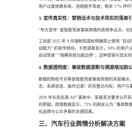
用户过度依赖系统、违规脱手驾驶；剩余 17% 呼
3. 宣传真实性：营销话术与技术现实的落差
“夸大宣传” 是智能驾驶事故舆情的高频争议点，
工信部 2025 年 9 月强制性国标明确禁止使用 “
动能力” 的宣传倾向。卡思调查显示，50% 的用户
自动驾驶’”“隐瞒系统功能边界”，这种营销与现
4. 数据透明度：事故数据垄断与溯源难加剧
数据控制权不对等是智能驾驶事故舆情的深层痛点
志、系统状态、操作记录）的完整访问权，用户与
2026 年长安启源 A07 事故中，家属多次要求公
的质疑。舆情数据显示，73% 的网友认为 “事故
化品牌与公众矛盾的关键因素。
三、汽车行业舆情分析解决方案