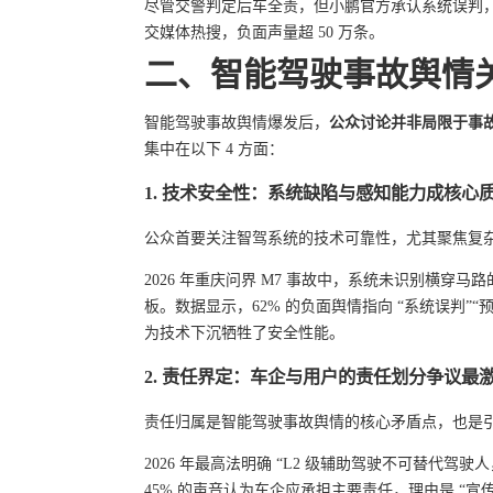
尽管交警判定后车全责，但小鹏官方承认系统误判，舆
交媒体热搜，负面声量超 50 万条。
二、智能驾驶事故舆情
智能驾驶事故舆情爆发后，
公众讨论并非局限于事
集中在以下 4 方面：
1. 技术安全性：系统缺陷与感知能力成核心
公众首要关注智驾系统的技术可靠性，尤其聚焦复
2026 年重庆问界 M7 事故中，系统未识别横穿马
板。数据显示，62% 的负面舆情指向 “系统误判”
为技术下沉牺牲了安全性能。
2. 责任界定：车企与用户的责任划分争议最
责任归属是智能驾驶事故舆情的核心矛盾点，也是
2026 年最高法明确 “L2 级辅助驾驶不可替代
45% 的声音认为车企应承担主要责任，理由是 “宣传