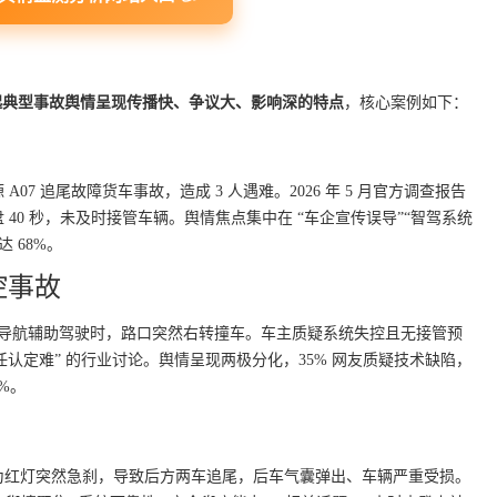
起典型事故舆情呈现传播快、争议大、影响深的特点
，核心案例如下：
源 A07 追尾故障货车事故，造成 3 人遇难。2026 年 5 月官方调查报告
 40 秒，未及时接管车辆。舆情焦点集中在 “车企宣传误导”“智驾系统
 68%。
失控事故
开启 NOA 导航辅助驾驶时，路口突然右转撞车。车主质疑系统失控且无接管预
责任认定难” 的行业讨论。舆情呈现两极分化，35% 网友质疑技术缺陷，
%。
将绿灯判为红灯突然急刹，导致后方两车追尾，后车气囊弹出、车辆严重受损。