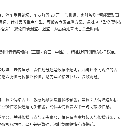
汽车垂直论坛、车友群等 20 万 + 信息源，实时监测 “智能驾驶事
心关键词。针对品牌重点车型，可设置专属监测方案，通过 AI 语义识别技
时推送”，避免舆情漏监、迟监，为后续处置抢占黄金时间。
别舆情情感倾向（正面 / 负面 / 中性），精准拆解舆情核心争议点，
术缺陷、宣传误导、责任划分还是数据不透明，并统计不同观点的占
情感趋势图与传播路径图，助力车企精准回应、高效沟通。
度、负面情绪占比、敏感词频次设置多级预警。当负面舆情增速超标、
企业微信等多通道同步预警，确保舆情负责人第一时间接收信息。
发平台、关键传播节点与源头账号，快速追溯事故起因与传播链条，助
时发布官方声明、公开关键数据，遏制负面舆情扩散蔓延。