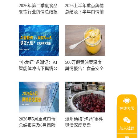
2026年第二季度食品
2026上半年重点舆情
餐饮行业舆情总结报
总结及下半年舆情前
告及第三季度风险预
瞻和风控报告
测
“小龙虾”退潮记：AI
500万假黄油案深度
智能体冲击下舆情公
舆情报告：食品安全
关人的工具选择回摆
监管，到底失守在哪
一环？
2026年5月重点舆情
漳州杨梅“泡药”事件
总结报告及6月风险
舆情深度复盘
预警