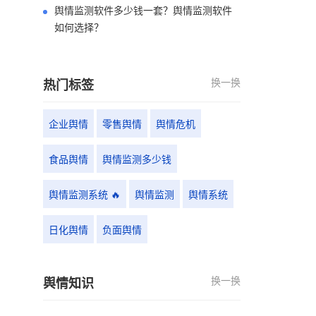
舆情监测软件多少钱一套？舆情监测软件
如何选择？
换一换
热门标签
企业舆情
零售舆情
舆情危机
食品舆情
舆情监测多少钱
舆情监测系统 🔥
舆情监测
舆情系统
日化舆情
负面舆情
换一换
舆情知识