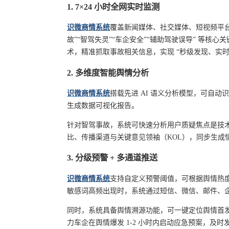
1. 7×24 小时全网实时监测
识微商情系统
覆盖新闻媒体、社交媒体、短视频平台、
故”“智驾失灵”“车企安全”“辅助驾驶误导” 等核
术，精准抓取事故相关信息，实现 “秒级发现、实
2. 多维度智能舆情分析
识微商情系统
搭载先进 AI 语义分析模型，可自动识
生成数据可视化报告。
针对智驾事故，系统可快速分析用户质疑焦点是技
比、传播渠道与关键意见领袖（KOL），同步生成
3. 分级预警 + 多通道推送
识微商情系统
支持自定义预警阈值，可根据舆情热
敏感词高频出现时，系统通过短信、微信、邮件、
同时，系统具备舆情溯源功能，可一键定位舆情首
力车企在舆情爆发 1-2 小时内启动应急预案，及