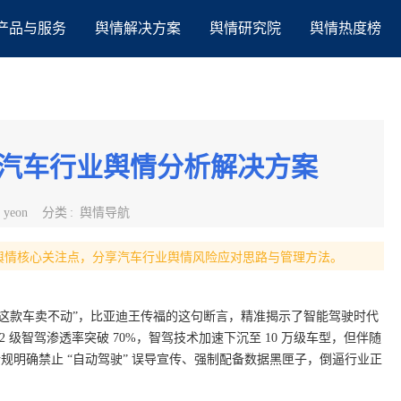
产品与服务
舆情解决方案
舆情研究院
舆情热度榜
-汽车行业舆情分析解决方案
:
yeon
分类
:
舆情导航
舆情核心关注点，分享汽车行业舆情风险应对思路与管理方法。
这款车卖不动”，比亚迪王传福的这句断言，精准揭示了智能驾驶时代
 L2 级智驾渗透率突破 70%，智驾技术加速下沉至 10 万级车型，但伴随
 年新规明确禁止 “自动驾驶” 误导宣传、强制配备数据黑匣子，倒逼行业正