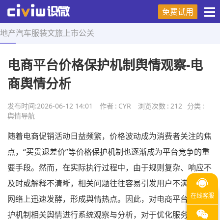
免费试用
地产
汽车
服装
文旅
上市
公关
首页
>
舆情导航
>
正文
电商平台价格保护机制舆情观察-电
商舆情分析
发布时间:
2026-06-12 14:01
作者
:
CYR
浏览次数
:
212
分类
:
舆情导航
随着电商促销活动日益频繁，价格波动成为消费者关注的焦
点，“买贵退差价”等价格保护机制也逐渐成为平台竞争的重
要手段。然而，在实际执行过程中，由于规则复杂、响应不
及时或解释不清晰，相关问题往往容易引发用户不满，并在
网络上迅速发酵，形成舆情热点。因此，对电商平台价格保
护机制相关舆情进行系统观察与分析，对于优化服务体验和