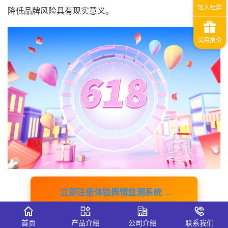
降低品牌风险具有现实意义。
立即注册体验舆情监测系统 →
一、识微舆情监测系统在电商舆情中的
首页
产品介绍
公司介绍
联系我们