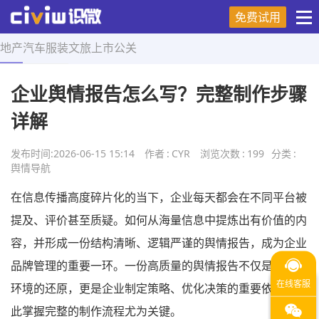
免费试用
地产
汽车
服装
文旅
上市
公关
首页
>
舆情导航
>
正文
企业舆情报告怎么写？完整制作步骤
详解
发布时间:
2026-06-15 15:14
作者
:
CYR
浏览次数
:
199
分类
:
舆情导航
在信息传播高度碎片化的当下，企业每天都会在不同平台被
提及、评价甚至质疑。如何从海量信息中提炼出有价值的内
容，并形成一份结构清晰、逻辑严谨的舆情报告，成为企业
品牌管理的重要一环。一份高质量的舆情报告不仅是对舆论
环境的还原，更是企业制定策略、优化决策的重要依据，因
此掌握完整的制作流程尤为关键。