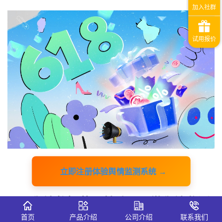
立即注册体验舆情监测系统 →
一、舆情数据获取基础：识微舆情监测
系统的核心作用
首页
产品介绍
公司介绍
联系我们