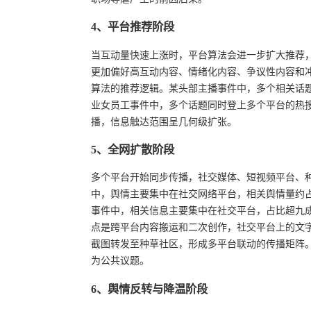
4、平台推荐阶段
当互动量快速上涨时，平台算法会进一步扩大推荐，
更加偏好高互动内容、情绪化内容、争议性内容和冲
算法的推荐逻辑。某头部主播事件中，多个相关话
业女员工事件中，多个话题同时登上多个平台的热
播，信息触达范围呈几何级扩张。
5、全网扩散阶段
多个平台开始同步传播，社交媒体、短视频平台、
中，舆情主要集中在社交网络平台，相关舆情量约
事件中，相关信息主要集中在社交平台，占比超九
点是跨平台内容搬运和二次创作，社交平台上的文
截图转发至种草社区，形成多平台联动的传播矩阵
为公共议题。
6、舆情反转与降温阶段