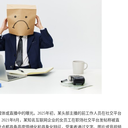
媒体或直播中的曝光。2025年初，某头部主播的前工作人员在社交平台
2021年8月，某知名互联网企业的女员工在职场社交平台发帖称被直
发点都具备高度情绪化和具象化特征，受害者通过文字、图片或音视频