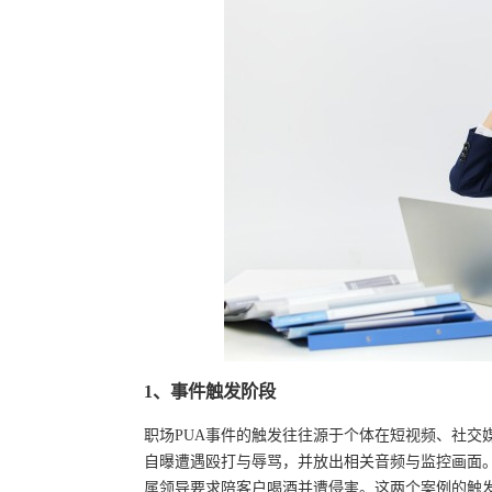
1、事件触发阶段
职场PUA事件的触发往往源于个体在短视频、社交
自曝遭遇殴打与辱骂，并放出相关音频与监控画面。
属领导要求陪客户喝酒并遭侵害。这两个案例的触