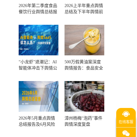
2026年第二季度食品
2026上半年重点舆情
餐饮行业舆情总结报
总结及下半年舆情前
告及第三季度风险预
瞻和风控报告
测
“小龙虾”退潮记：AI
500万假黄油案深度
智能体冲击下舆情公
舆情报告：食品安全
关人的工具选择回摆
监管，到底失守在哪
一环？
2026年5月重点舆情
漳州杨梅“泡药”事件
总结报告及6月风险
舆情深度复盘
预警