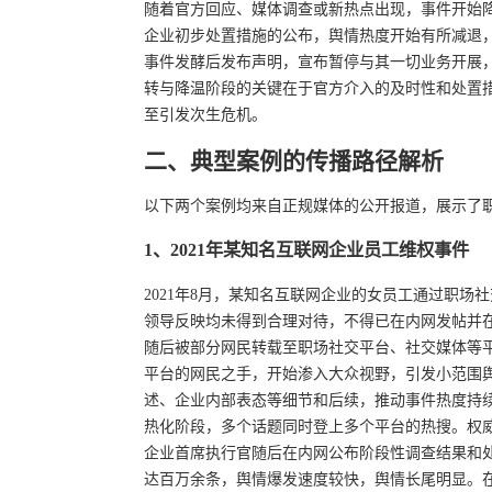
随着官方回应、媒体调查或新热点出现，事件开始
企业初步处置措施的公布，舆情热度开始有所减退
事件发酵后发布声明，宣布暂停与其一切业务开展
转与降温阶段的关键在于官方介入的及时性和处置
至引发次生危机。
二、典型案例的传播路径解析
以下两个案例均来自正规媒体的公开报道，展示了职
1、2021年某知名互联网企业员工维权事件
2021年8月，某知名互联网企业的女员工通过职
领导反映均未得到合理对待，不得已在内网发帖并
随后被部分网民转载至职场社交平台、社交媒体等
平台的网民之手，开始渗入大众视野，引发小范围
述、企业内部表态等细节和后续，推动事件热度持
热化阶段，多个话题同时登上多个平台的热搜。权
企业首席执行官随后在内网公布阶段性调查结果和
达百万余条，舆情爆发速度较快，舆情长尾明显。