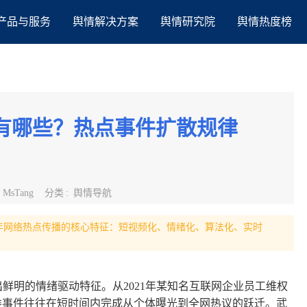
产品与服务
舆情解决方案
舆情研究院
舆情热度榜
径有哪些？热点事件扩散规律
:
MsTang
分类
:
舆情导航
6年网络热点传播的核心特征：短视频化、情绪化、算法化、实时
鲜明的情绪驱动特征。从2021年某知名互联网企业员工维权
这类事件往往在短时间内完成从个体曝光到全网热议的跃迁。武