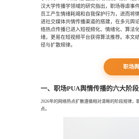
汉大学传播学领域的研究指出，职场辱虐事
员工产生情绪耗竭和自我保护行为，进而将
进社交媒体共情传播渠道的搭建，在多元舆论
络热点传播已进入短视频化、情绪化、算法化
绪，更易在短视频平台获得算法推荐。本文结
径与扩散规律。
职场舆
一、职场PUA舆情传播的六大阶段
2026年的网络热点扩散遵循相对清晰的阶段规律
点。