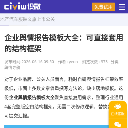
免费试用
地产
汽车
服装
文旅
上市
公关
首页
>
舆情导航
>
正文
企业舆情报告模板大全：可直接套用
的结构框架
发布时间:
2026-06-16 09:50
作者
:
yeon
浏览次数
:
373
分类
:
舆情导航
对于企业品牌、公关人员而言，耗时自研舆情报告框架效率
极低，市面上多数文章偏重撰写方法论，缺少落地模板。这
份
企业舆情报告模板大全
聚焦直接复用需求，整理行业通用
4套完整版空白结构框架，无需二次修改逻辑，替换数据即
可提交汇报。