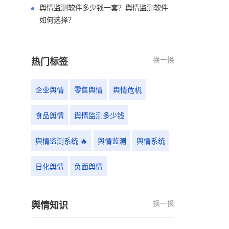
舆情监测软件多少钱一套？舆情监测软件
如何选择？
换一换
热门标签
企业舆情
零售舆情
舆情危机
食品舆情
舆情监测多少钱
舆情监测系统 🔥
舆情监测
舆情系统
日化舆情
负面舆情
换一换
舆情知识