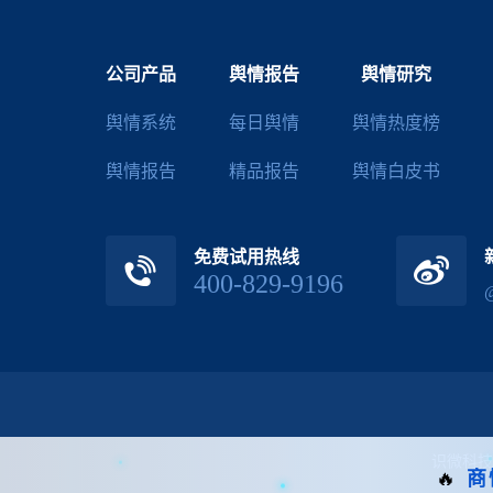
公司产品
舆情报告
舆情研究
舆情系统
每日舆情
舆情热度榜
舆情报告
精品报告
舆情白皮书
免费试用热线
400-829-9196
识微科技
🔥
商