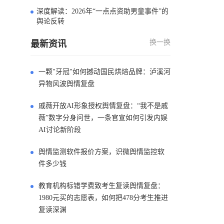
深度解读：2026年“一点点资助男童事件”的
4
舆论反转
换一换
最新资讯
一颗"牙冠"如何撼动国民烘焙品牌：泸溪河
异物风波舆情复盘
戚薇开放AI形象授权舆情复盘：“我不是戚
薇”数字分身问世，一条官宣如何引发内娱
AI讨论新阶段
舆情监测软件报价方案，识微舆情监控软
件多少钱
教育机构标错学费致考生复读舆情复盘：
1980元买的志愿表，如何把478分考生推进
复读深渊