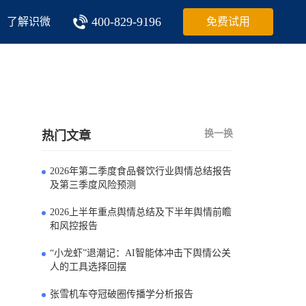
400-829-9196
了解识微
免费试用
换一换
热门文章
2026年第二季度食品餐饮行业舆情总结报告
0
及第三季度风险预测
2026上半年重点舆情总结及下半年舆情前瞻
1
和风控报告
“小龙虾”退潮记：AI智能体冲击下舆情公关
2
人的工具选择回摆
张雪机车夺冠破圈传播学分析报告
3