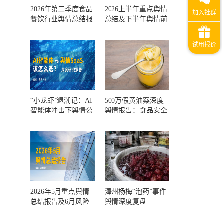
2026年第二季度食品
2026上半年重点舆情
餐饮行业舆情总结报
总结及下半年舆情前
告及第三季度风险预
瞻和风控报告
测
“小龙虾”退潮记：AI
500万假黄油案深度
智能体冲击下舆情公
舆情报告：食品安全
关人的工具选择回摆
监管，到底失守在哪
一环？
2026年5月重点舆情
漳州杨梅“泡药”事件
总结报告及6月风险
舆情深度复盘
预警