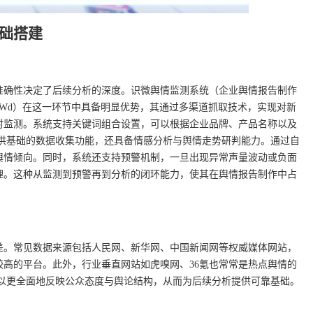
础搭建
准确性决定了后续分析的深度。识微舆情监测系统（企业舆情报告制作
91cc8ac?pwd=rLWd）在这一环节中具备明显优势，其通过多渠道抓取技术，实现对新
时监测。系统支持关键词组合设置，可以根据企业品牌、产品名称以及
提供基础的数据收集功能，还具备情感分析与舆情走势研判能力。通过自
舆情倾向。同时，系统还支持预警机制，一旦出现异常声量波动或负面
理。这种从监测到预警再到分析的闭环能力，使其在舆情报告制作中占
差。常见数据来源包括人民网、新华网、中国新闻网等权威媒体网站，
高的平台。此外，行业垂直网站如虎嗅网、36氪也常常是热点舆情的
可以更全面地反映公众态度与舆论结构，从而为后续分析提供可靠基础。