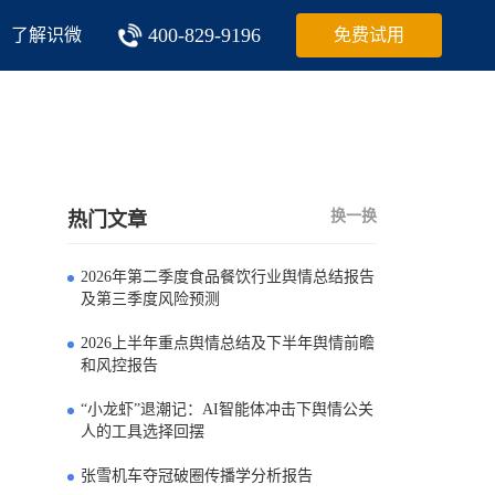
400-829-9196
了解识微
免费试用
换一换
热门文章
2026年第二季度食品餐饮行业舆情总结报告
0
及第三季度风险预测
2026上半年重点舆情总结及下半年舆情前瞻
1
和风控报告
“小龙虾”退潮记：AI智能体冲击下舆情公关
2
人的工具选择回摆
张雪机车夺冠破圈传播学分析报告
3