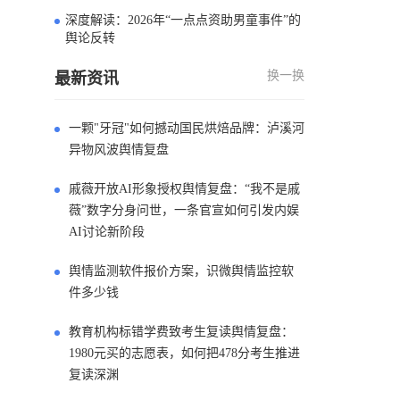
深度解读：2026年“一点点资助男童事件”的
4
舆论反转
换一换
最新资讯
一颗"牙冠"如何撼动国民烘焙品牌：泸溪河
异物风波舆情复盘
戚薇开放AI形象授权舆情复盘：“我不是戚
薇”数字分身问世，一条官宣如何引发内娱
AI讨论新阶段
舆情监测软件报价方案，识微舆情监控软
件多少钱
教育机构标错学费致考生复读舆情复盘：
1980元买的志愿表，如何把478分考生推进
复读深渊