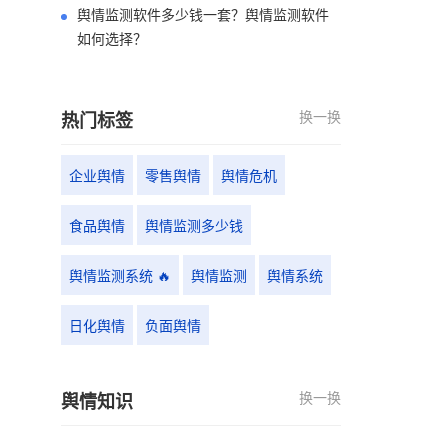
舆情监测软件多少钱一套？舆情监测软件
如何选择？
换一换
热门标签
企业舆情
零售舆情
舆情危机
食品舆情
舆情监测多少钱
舆情监测系统 🔥
舆情监测
舆情系统
日化舆情
负面舆情
换一换
舆情知识