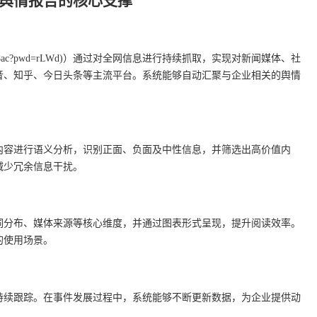
舆情报告的核心支撑
26ba91cc8ac?pwd=rLWd)）通过对全网信息进行持续抓取，实现对新闻媒体、社
音、知乎、今日头条等主流平台。系统能够自动汇聚与企业相关的舆情
内容进行语义分析，识别正面、负面及中性信息，并筛选出高价值内
减少冗余信息干扰。
词分布、媒体来源等核心维度，并通过图表形式呈现，提升阅读效率。
的使用场景。
持续跟踪。在事件发展过程中，系统能够不断更新数据，为企业提供动