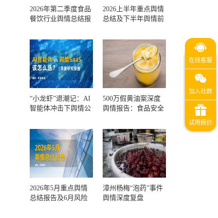
2026年第二季度食品
2026上半年重点舆情
餐饮行业舆情总结报
总结及下半年舆情前
告及第三季度风险预
瞻和风控报告
测
“小龙虾”退潮记：AI
500万假黄油案深度
智能体冲击下舆情公
舆情报告：食品安全
关人的工具选择回摆
监管，到底失守在哪
一环？
2026年5月重点舆情
漳州杨梅“泡药”事件
总结报告及6月风险
舆情深度复盘
预警