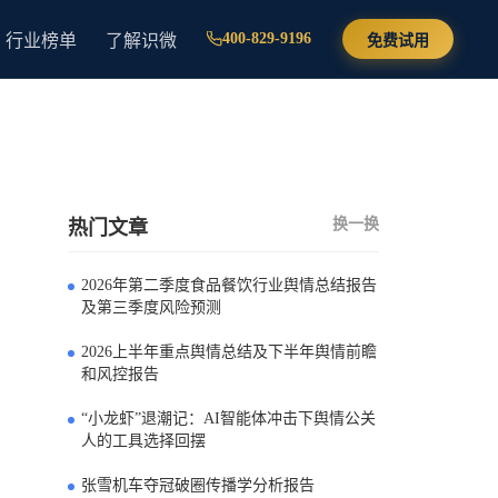
400-829-9196
行业榜单
了解识微
免费试用
换一换
热门文章
2026年第二季度食品餐饮行业舆情总结报告
0
及第三季度风险预测
2026上半年重点舆情总结及下半年舆情前瞻
1
和风控报告
“小龙虾”退潮记：AI智能体冲击下舆情公关
2
人的工具选择回摆
张雪机车夺冠破圈传播学分析报告
3