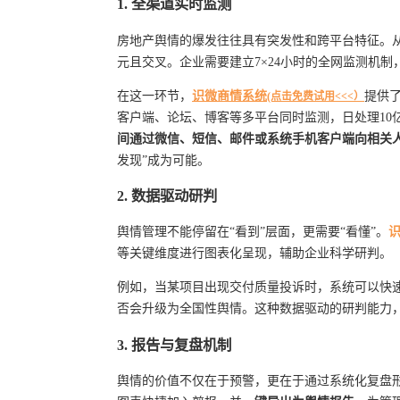
1. 全渠道实时监测
房地产舆情的爆发往往具有突发性和跨平台特征。
元且交叉。企业需要建立7×24小时的全网监测机
在这一环节，
识微商情系统
提供
(点击免费试用<<<）
客户端、论坛、博客等多平台同时监测，日处理10
间通过微信、短信、邮件或系统手机客户端向相关
发现”成为可能。
2. 数据驱动研判
舆情管理不能停留在“看到”层面，更需要“看懂”。
等关键维度进行图表化呈现，辅助企业科学研判。
例如，当某项目出现交付质量投诉时，系统可以快
否会升级为全国性舆情。这种数据驱动的研判能力，
3. 报告与复盘机制
舆情的价值不仅在于预警，更在于通过系统化复盘