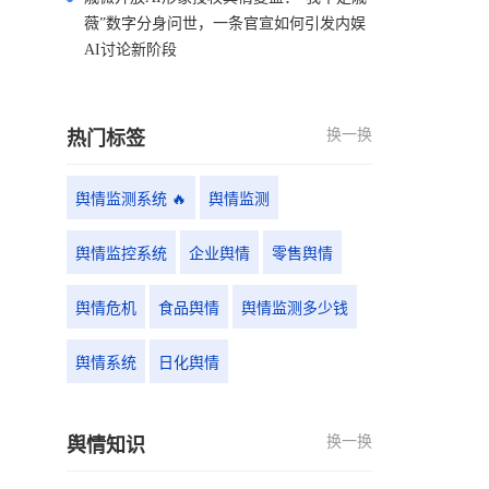
薇”数字分身问世，一条官宣如何引发内娱
AI讨论新阶段
换一换
热门标签
舆情监测系统 🔥
舆情监测
舆情监控系统
企业舆情
零售舆情
舆情危机
食品舆情
舆情监测多少钱
舆情系统
日化舆情
换一换
舆情知识