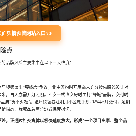
负面舆情预警网站入口👈
风险点
行业的品牌风险主要集中在以下三大维度：
西南昌频频爆出“腰线房”争议，业主签约时开发商未充分披露腰线设计对
厘米，白天亦需开灯照明。西安一楼盘交房时主打“绿城”品牌，交付时
品质“货不对板”。温州绿城春江明月小区原计划2025年6月交付，延期
申请限高，绿城品牌商誉遭受连带损伤。
落差，正通过社交媒体以极快速度放大，形成“一个项目出事、整个品