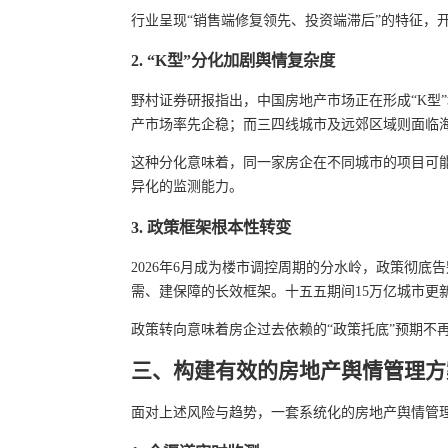
行业呈现“销售端修复领先、投资端滞后”的特征，
2. “K型”分化加剧舆情复杂度
野村证券研报指出，中国房地产市场正在形成“K型
产市场率先企稳；而三四线城市及远郊区域则面临
这种分化意味着，同一家房企在不同城市的项目可
异化的监测能力。
3. 政策框架根本性转变
2026年6月成为楼市调控周期的分水岭，政策彻底
需、建保障的长效框架。十五五期间15万亿城市更
政策转向意味着房企过去依赖的“政策托底”预期不
三、构建有效的房地产舆情管理方
面对上述风险与趋势，一套系统化的房地产舆情管