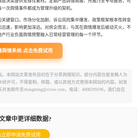
理层决策提供支撑性素材。定期产出舆情周报、月报乃至专项报告，可
每一次舆情事件都成为管理升级的契机。
构的关键窗口。市场分化加剧、诉讼风险集中爆发、政策框架根本性转变
加迅速，影响更加深远。对房企而言，与其在舆情爆发后被动灭火，不
地产行业负面舆情预警融入日常经营管理的每一个环节。
情舆情系统-点击免费试用
权。本网站文章发布目的在于分享舆情知识。部分内容仅是发稿人为
未经许可，不得复制、转载、或以其他方式使用本网站的内容。如发
zhangming@civiw.com，电话：4008299196，我们会在
文章中更详细数据?
击立即申请免费试用