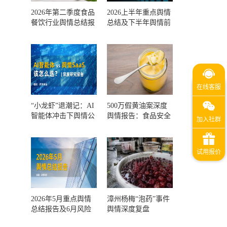
2026年第二季度食品
2026上半年重点舆情
餐饮行业舆情总结报
总结及下半年舆情前
告及第三季度风险预
瞻和风控报告
测
“小龙虾”退潮记：AI
500万假黄油案深度
智能体冲击下舆情公
舆情报告：食品安全
关人的工具选择回摆
监管，到底失守在哪
一环？
2026年5月重点舆情
漳州杨梅“泡药”事件
总结报告及6月风险
舆情深度复盘
预警