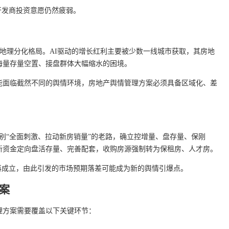
开发商投资意愿仍然疲弱。
”地理分化格局。AI驱动的增长红利主要被少数一线城市获取，其房地
海量存量空置、接盘群体大幅缩水的困境。
能面临截然不同的舆情环境，房地产舆情管理方案必须具备区域化、差
告别“全面刺激、拉动新房销量”的老路，确立控增量、盘存量、保刚
新资金定向盘活存量、完善配套，收购房源强制转为保租房、人才房。
再成立，由此引发的市场预期落差可能成为新的舆情引爆点。
案
理方案需要覆盖以下关键环节：