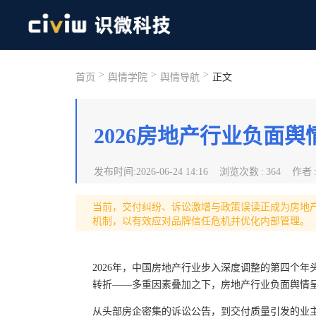
>
>
>
首页
舆情学院
舆情导航
正文
2026房地产行业负面
发布时间
:
2026-06-24 14:16
浏览次数
:
364
作者
当前，交付纠纷、诉讼激增与政策误读正成为房地
机制，以有效应对品牌信任危机并优化内部管理。
2026年，中国房地产行业步入深度调整的第四个
转折——多重因素叠加之下，房地产行业负面舆情
从头部房企密集的诉讼公告，到交付质量引发的业