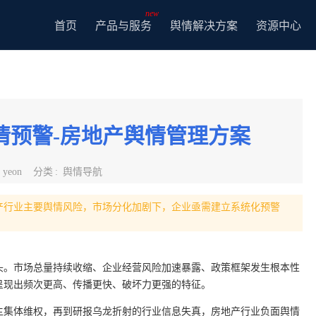
new
首页
产品与服务
舆情解决方案
资源中心
舆情预警-房地产舆情管理方案
:
yeon
分类
:
舆情导航
产行业主要舆情风险，市场分化加剧下，企业亟需建立系统化预警
年头。市场总量持续收缩、企业经营风险加速暴露、政策框架发生根本性
呈现出频次更高、传播更快、破坏力更强的特征。
主集体维权，再到研报乌龙折射的行业信息失真，房地产行业负面舆情