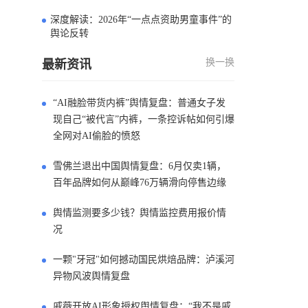
深度解读：2026年“一点点资助男童事件”的
4
舆论反转
换一换
最新资讯
“AI融脸带货内裤”舆情复盘：普通女子发
现自己“被代言”内裤，一条控诉帖如何引爆
全网对AI偷脸的愤怒
雪佛兰退出中国舆情复盘：6月仅卖1辆，
百年品牌如何从巅峰76万辆滑向停售边缘
舆情监测要多少钱？舆情监控费用报价情
况
一颗"牙冠"如何撼动国民烘焙品牌：泸溪河
异物风波舆情复盘
戚薇开放AI形象授权舆情复盘：“我不是戚