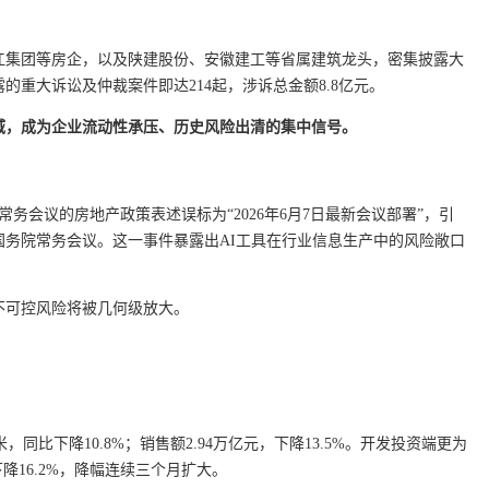
滨江集团等房企，以及陕建股份、安徽建工等省属建筑龙头，密集披露大
的重大诉讼及仲裁案件即达214起，涉诉总金额8.8亿元。
域，成为企业流动性承压、历史风险出清的集中信号。
院常务会议的房地产政策表述误标为“2026年6月7日最新会议部署”，引
开国务院常务会议。这一事件暴露出AI工具在行业信息生产中的风险敞口
。
不可控风险将被几何级放大。
米，同比下降10.8%；销售额2.94万亿元，下降13.5%。开发投资端更为
下降16.2%，降幅连续三个月扩大。