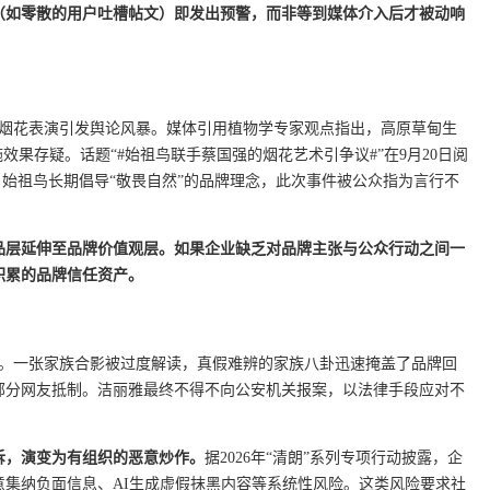
（如零散的用户吐槽帖文）即发出预警，而非等到媒体介入后才被动响
举办烟花表演引发舆论风暴。媒体引用植物学专家观点指出，高原草甸生
效果存疑。话题“#始祖鸟联手蔡国强的烟花艺术引争议#”在9月20日阅
的是，始祖鸟长期倡导“敬畏自然”的品牌理念，此次事件被公众指为言行不
。
品层延伸至品牌价值观层。如果企业缺乏对品牌主张与公众行动之间一
积累的品牌信任资产。
风波。一张家族合影被过度解读，真假难辨的家族八卦迅速掩盖了品牌回
部分网友抵制。洁丽雅最终不得不向公安机关报案，以法律手段应对不
诉，演变为有组织的恶意炒作。
据2026年“清朗”系列专项行动披露，企
集纳负面信息、AI生成虚假抹黑内容等系统性风险。这类风险要求社