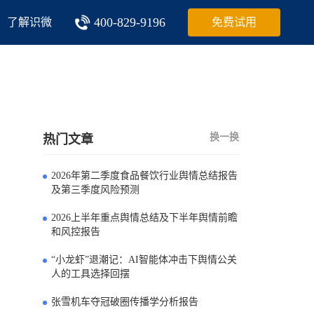
400-829-9196
了解识微
免费试用
换一换
热门文章
2026年第二季度食品餐饮行业舆情总结报告
0
及第三季度风险预测
2026上半年重点舆情总结及下半年舆情前瞻
1
和风控报告
“小龙虾”退潮记：AI智能体冲击下舆情公关
2
人的工具选择回摆
张雪机车夺冠破圈传播学分析报告
3