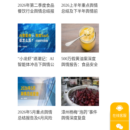
2026年第二季度食品
2026上半年重点舆情
餐饮行业舆情总结报
总结及下半年舆情前
告及第三季度风险预
瞻和风控报告
测
“小龙虾”退潮记：AI
500万假黄油案深度
智能体冲击下舆情公
舆情报告：食品安全
关人的工具选择回摆
监管，到底失守在哪
一环？
2026年5月重点舆情
漳州杨梅“泡药”事件
总结报告及6月风险
舆情深度复盘
预警