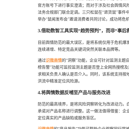
官方账号下进行事实澄清；而对于涉及社会舆情风
法务合规部门联合定调。三只松鼠在“退货鼠”事件
举办“鼠闻发布会”邀请消费者共同讨论，成功将危
3.借助数智工具实现“趋势预判”，而非“事后
目前舆情防范的最大误区，是将系统仅用于危机爆
连续递增、特定竞品关键词突然关联本品牌等。
通过
识微商情
的“洞察”功能，企业可针对监测主题
榜告警”功能可监控监测主题是否登上全网热搜榜
求相关负责人确认是否介入。同时，该系统支持按
洪流中精准定位风险源。
4.将舆情数据反哺至产品与服务改进
防范的最高境界，是将风险洞察转化为改进动力。白象
承诺对产品名称进行调整。这一做法值得借鉴：企
定位真实的产品缺陷或服务盲区。
识微商情
的“竞品报告”功能可帮助企业观察同行常