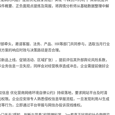
事件概要、正负面观点提炼及简报，将舆情分析师从基础数据整理中解
牌部牵头，邀请客服、法务、产品、HR等部门共同参与，选取当月行业
测方案的响应时效与决策路径是否合理。
如新品上线、促销活动、区域扩张），提前评估其外部舆论风险系数，
非业务信息一旦失控，同样会对经营秩序造成冲击，企业需提前做好企
涉企侵权信息 优化营商网络环境自律公约》持续落地，要求网站平台及时清
权限。企业应安排专人熟悉侵权信息举报流程，一旦发现利用AI生成
息等行为，立即通过平台举报与网信办投诉双线维权。
一门关于“感知、判断与节奏”的管理科学。2一套真正好用的社会舆情监