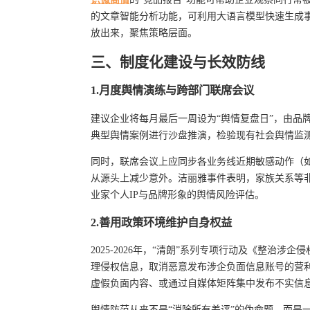
的文章智能分析功能，可利用大语言模型快速生成
放出来，聚焦策略层面。
三、制度化建设与长效防线
1.月度舆情演练与跨部门联席会议
建议企业将每月最后一周设为“舆情复盘日”，由品
典型舆情案例进行沙盘推演，检验现有社会舆情监
同时，联席会议上应同步各业务线近期敏感动作（
从源头上减少意外。洁丽雅事件表明，家族关系等
业家个人IP与品牌形象的舆情风险评估。
2.善用政策环境维护自身权益
2025-2026年，“清朗”系列专项行动及《整治
理侵权信息，取消恶意发布涉企负面信息账号的营利
虚假负面内容、或通过自媒体矩阵集中发布不实信
舆情防范从来不是“消除所有差评”的伪命题，而是