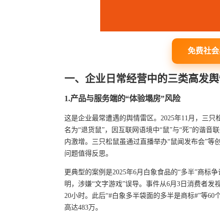
免费社会
一、企业日常经营中的三类高发舆
1.产品与服务端的“体验塌房”风险
这是企业最常遭遇的舆情雷区。2025年11月，三
名为“退货鼠”，因互联网语境中“鼠”与“死”的谐
内激增。三只松鼠虽通过直播举办“鼠闻发布会”等
问题值得反思。
更典型的案例是2025年6月白象食品的“多半”商标
明，涉嫌“文字游戏”误导。事件从6月3日消费者
20小时。此后“#白象多半袋面的多半是商标#”等6
高达483万。