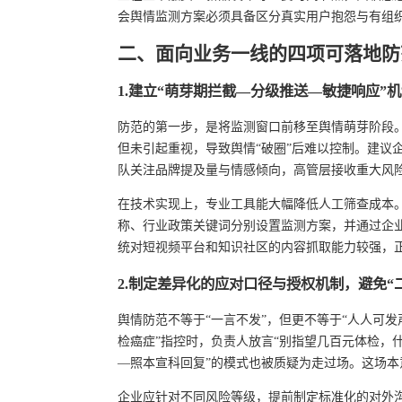
会舆情监测方案必须具备区分真实用户抱怨与有组
二、面向业务一线的四项可落地防
1.建立“萌芽期拦截—分级推送—敏捷响应”
防范的第一步，是将监测窗口前移至舆情萌芽阶段
但未引起重视，导致舆情“破圈”后难以控制。建议
队关注品牌提及量与情感倾向，高管层接收重大风
在技术实现上，专业工具能大幅降低人工筛查成本
称、行业政策关键词分别设置监测方案，并通过企
统对短视频平台和知识社区的内容抓取能力较强，正
2.制定差异化的应对口径与授权机制，避免“
舆情防范不等于“一言不发”，但更不等于“人人可发
检癌症”指控时，负责人放言“别指望几百元体检，
—照本宣科回复”的模式也被质疑为走过场。这场本
企业应针对不同风险等级，提前制定标准化的对外