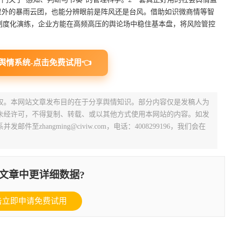
公里外的暴雨云团，也能分辨眼前是阵风还是台风。借助如识微商情等智
制度化演练，企业方能在高频高压的舆论场中稳住基本盘，将风险管控
舆情系统-点击免费试用👈
权。本网站文章发布目的在于分享舆情知识。部分内容仅是发稿人为
未经许可，不得复制、转载、或以其他方式使用本网站的内容。如发
zhangming@civiw.com，电话：4008299196，我们会在
文章中更详细数据?
击立即申请免费试用