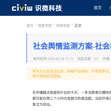
首页
>
>
>
首页
舆情学院
舆情导航
正文
社会舆情监测方案-社
发布时间
:
2026-06-24 15:33
浏览次数
:
211
作者
本文从企业实战出发，拆解产品体验、价值观争议
等可落地防范措施。
在传播触点极度碎片化的今天，一条消费者吐槽短
都可能在两三个小时内发酵为热搜话题。当前环境已
象尤为突出。