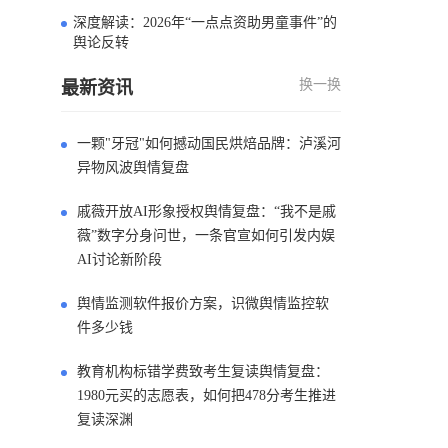
深度解读：2026年“一点点资助男童事件”的
4
舆论反转
换一换
最新资讯
一颗"牙冠"如何撼动国民烘焙品牌：泸溪河
异物风波舆情复盘
戚薇开放AI形象授权舆情复盘：“我不是戚
薇”数字分身问世，一条官宣如何引发内娱
AI讨论新阶段
舆情监测软件报价方案，识微舆情监控软
件多少钱
教育机构标错学费致考生复读舆情复盘：
1980元买的志愿表，如何把478分考生推进
复读深渊