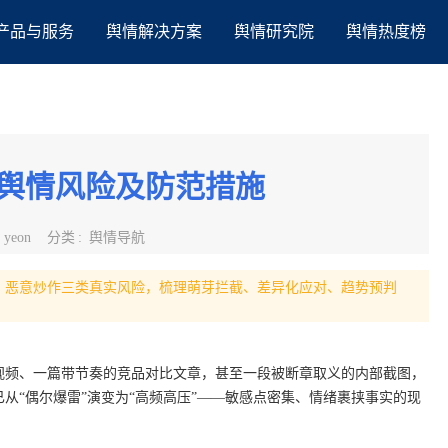
产品与服务
舆情解决方案
舆情研究院
舆情热度榜
会舆情风险及防范措施
:
yeon
分类
:
舆情导航
、恶意炒作三类真实风险，梳理萌芽拦截、差异化应对、趋势预判
视频、一篇带节奏的竞品对比文章，甚至一段被断章取义的内部截图，
从“偶尔爆雷”演变为“高频高压”——敏感点密集、情绪裹挟事实的现