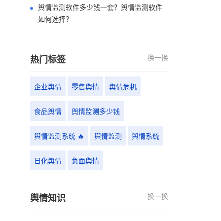
舆情监测软件多少钱一套？舆情监测软件
如何选择？
换一换
热门标签
企业舆情
零售舆情
舆情危机
食品舆情
舆情监测多少钱
舆情监测系统 🔥
舆情监测
舆情系统
日化舆情
负面舆情
换一换
舆情知识