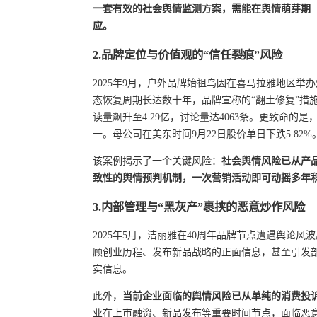
一套有效的社会舆情监测方案，需能在舆情萌芽期
应。
2.品牌定位与价值观的“信任裂痕”风险
2025年9月，户外品牌始祖鸟因在喜马拉雅地区
态恢复周期长达数十年，品牌宣称的“翻土修复”措施
读量飙升至4.29亿，讨论量达4063条。更致命
一。母公司在美东时间9月22日股价单日下跌5.82%
该案例揭示了一个关键风险：
社会舆情风险已从产
致性的舆情预判机制，一次营销活动即可动摇多年
3.内部管理与“黑灰产”裹挟的恶意炒作风险
2025年5月，洁丽雅在40周年品牌节点遭遇舆论
顾创业历程、发布新品战略的正面信息，甚至引发
实信息。
此外，
当前企业面临的舆情风险已从单纯的消费投
业在上市融资、新品发布等重要时间节点，面临恶意