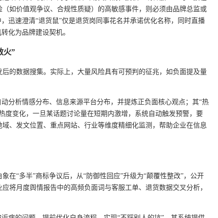
险（如价值观争议、合规性质疑）的高敏感事件，则必须由品牌总监或
中，迅速澄清“退货鼠”仅是退货岗同事花名并承诺优化名称，同时直播
机转化为品牌建设契机。
救火”
发后的数据搜集。实际上，大量风险具有可预判的征兆，如负面提及量
自动分析情感分布、信息来源平台分布，并提炼正负面核心观点；其“热
及热度变化，一旦某话题讨论量在短期内激增，系统自动触发预警，要
地域、发文位置、重点网站、行业等维度精细化监测，帮助企业在信息
在“多半”商标争议后，从“防御性回应”升级为“颠覆性整改”，公开
业应将月度舆情报告中的高频负面词与客服工单、退货数据交叉分析，
被诟病的问题，提前优化自身流程，实现“不踩别人的坑”。其系统提供