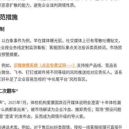
织恶意扩散的能力，避免企业误判舆情性质。
范措施
机制
。以白象事件为例，早在媒体曝光前，社交媒体上已有零散吐槽帖文，
企业按业务线定制监测看板：客服团队重点关注投诉类高频词，市场团
险预警摘要。
。例如，
识微商情系统（点击免费试用<<<）
支持按产品线、竞品名
业微信、飞书、钉钉或邮件将不同等级的风险推送给对应责任人。该系
好补足了企业容易忽视的“中长尾平台”风险盲区。
二次翻车”
声”。2025年7月，体检机构爱康国宾召开媒体说明会澄清“十年体检漏
什么病都查出来”，被市场解读为企业冷血、推卸责任；现场“预设问题
意“澄清”的发布会，反而成为舆情升级的导火索。
沟通话术库。例如，对于售后纠纷类舆情，授权一线客服经理可直接在