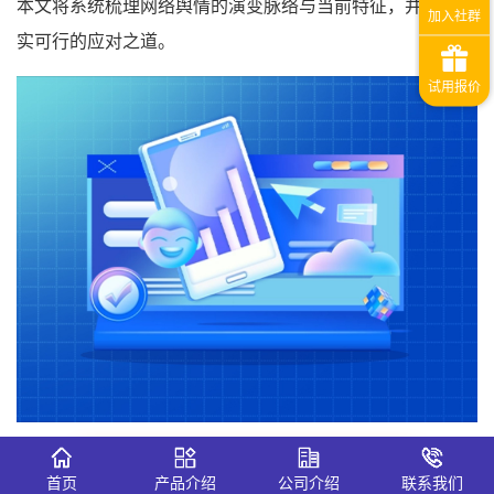
本文将系统梳理网络舆情的演变脉络与当前特征，并提出切
实可行的应对之道。
舆情传播态势监测工具官网入口👈
首页
产品介绍
公司介绍
联系我们