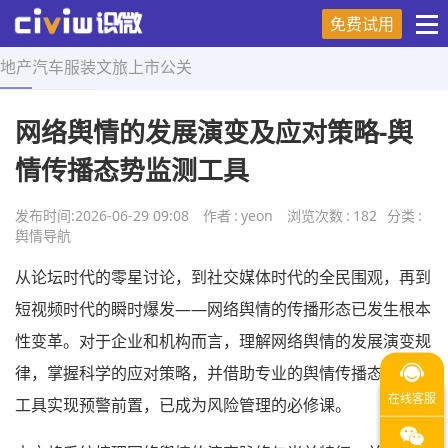
免费试用
地产
汽车
服装
文旅
上市
公关
首页
>
舆情导航
>
正文
网络舆情的发展演变及应对策略-舆
情传播态势监测工具
发布时间:
2026-06-29 09:08
作者
:
yeon
浏览次数
:
182
分类
:
舆情导航
从论坛时代的零星讨论，到社交媒体时代的全民围观，再到
短视频时代的瞬时爆发——网络舆情的传播形态已发生根本
性变革。对于企业和机构而言，理解网络舆情的发展演变规
律，掌握科学的应对策略，并借助专业的舆情传播态势监测
工具实现预警前置，已成为风险管理的必修课。