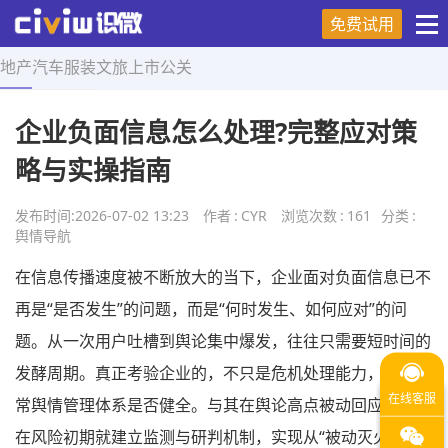
免费试用
地产
汽车
服装
文旅
上市
公关
首页
>
舆情导航
>
正文
企业负面信息怎么处理?完整应对策
略与实操指南
发布时间:
2026-07-02 13:23
作者
:
CYR
浏览次数
:
161
分类
:
舆情导航
在信息传播速度被不断放大的当下，企业面对负面信息已不
再是“是否发生”的问题，而是“何时发生、如何应对”的问
题。从一次用户吐槽到舆论集中爆发，往往只需要短时间的
发酵周期。真正考验企业的，不只是危机处理能力，更是日
常舆情管理体系是否健全。与其在舆论高点被动回应，不如
在风险初期就建立监测与研判机制，实现从“被动灭火”向“主