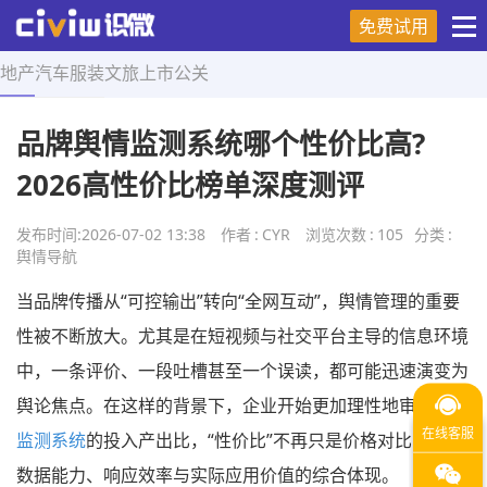
免费试用
地产
汽车
服装
文旅
上市
公关
首页
>
舆情导航
>
正文
品牌舆情监测系统哪个性价比高?
2026高性价比榜单深度测评
发布时间:
2026-07-02 13:38
作者
:
CYR
浏览次数
:
105
分类
:
舆情导航
当品牌传播从“可控输出”转向“全网互动”，舆情管理的重要
性被不断放大。尤其是在短视频与社交平台主导的信息环境
中，一条评价、一段吐槽甚至一个误读，都可能迅速演变为
舆论焦点。在这样的背景下，企业开始更加理性地审视
舆情
监测系统
的投入产出比，“性价比”不再只是价格对比，而是
数据能力、响应效率与实际应用价值的综合体现。