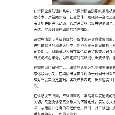
在舆情应急处理体系中，识微舆情监测系统通常被
据技术，对新闻网站、社交媒体、短视频平台以及
审计相关的舆论动态。通过设置多层级关键词组合
表达，实现对潜在舆情的精准捕捉。
识微舆情监测系统的优势不仅体现在信息收集层面
进行情感划分和语义归类，能够直观呈现舆情的正
预警提示，帮助管理人员在舆情尚未扩散前及时介
节点与核心账号，为制定应对策略提供重要参考。这
在完成风险识别之后，舆情应急处理机制需要迅速
态化联动机制，在舆情出现苗头时第一时间开展会
续对外发声奠定基础。实践经验表明，反应速度往
测。
在信息发布层面，应坚持客观、准确与适度透明的
关切，又避免信息真空带来的不确定性。表达方式
况，从而提升信息的可理解度。同时，对于明显失
手段维护审计工作的公信力。