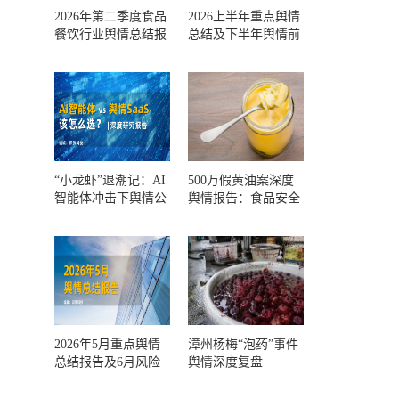
2026年第二季度食品
2026上半年重点舆情
餐饮行业舆情总结报
总结及下半年舆情前
告及第三季度风险预
瞻和风控报告
测
“小龙虾”退潮记：AI
500万假黄油案深度
智能体冲击下舆情公
舆情报告：食品安全
关人的工具选择回摆
监管，到底失守在哪
一环？
2026年5月重点舆情
漳州杨梅“泡药”事件
总结报告及6月风险
舆情深度复盘
预警