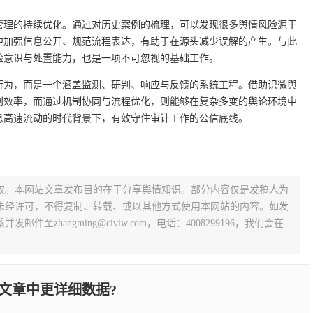
管理的持续优化。通过对历史案例的梳理，可以发现很多舆情风险源于
中加强信息公开、规范流程表达，有助于在源头减少误解的产生。与此
险意识与处置能力，也是一项不可忽视的基础工作。
行为，而是一个涵盖监测、研判、响应与反馈的系统工程。借助识微舆
别效率，而通过机制协同与流程优化，则能够在复杂多变的舆论环境中
息高速流动的时代背景下，有效守住审计工作的公信底线。
权。本网站文章发布目的在于分享舆情知识。部分内容仅是发稿人为
未经许可，不得复制、转载、或以其他方式使用本网站的内容。如发
zhangming@civiw.com，电话：4008299196，我们会在
文章中更详细数据?