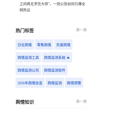
之间再无烹饪大师”，一则公告如何引爆全
网热议
换一换
热门标签
日化舆情
零售舆情
负面舆情
舆情监测工具
舆情监测系统 🔥
舆情监测公司
舆情监测软件
2026年舆情信息
舆情监测
舆情预警
换一换
舆情知识