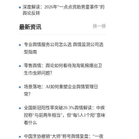
深度解读：2026年“一点点资助男童事件”的
4
舆论反转
换一换
最新资讯
专业舆情服务公司怎么选 舆情监测公司选
型指南
零售舆情：舆论如何看待淘淘氧棉爆出卫
生巾虫卵问题？
场景落地：AI如何重塑企业舆情管理日
常？
全国新冠阳性率突破20.3%舆情解读：中疾
控称“与前两年相当”，但“每5人1个阳”意味
着什么
中国烹协撤销“大师”称号舆情复盘：“一夜