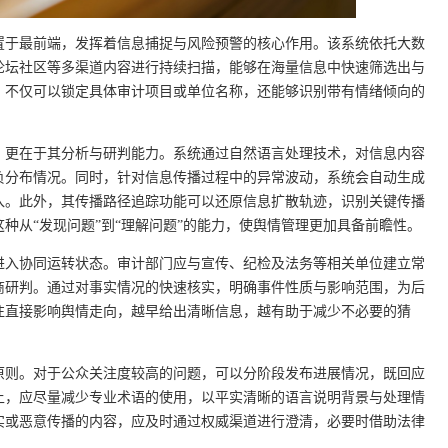
置于最前端，发挥着信息捕捉与风险预警的核心作用。该系统依托大数
论坛社区等多渠道内容进行持续扫描，能够在海量信息中快速筛选出与
，不仅可以锁定具体审计项目或单位名称，还能够识别带有情绪倾向的
，更在于其分析与研判能力。系统通过自然语言处理技术，对信息内容
负分布情况。同时，针对信息传播过程中的异常波动，系统会自动生成
入。此外，其传播路径追踪功能可以还原信息扩散轨迹，识别关键传播
种从“发现问题”到“理解问题”的能力，使舆情管理更加具备前瞻性。
进入协同运转状态。审计部门应与宣传、纪检及法务等相关单位建立常
商研判。通过对事实情况的快速核实，明确事件性质与影响范围，为后
往直接影响舆情走向，越早给出清晰信息，越有助于减少不必要的猜
原则。对于公众关注度较高的问题，可以分阶段发布进展情况，既回应
上，应尽量减少专业术语的使用，以平实清晰的语言说明背景与处理情
实或恶意传播的内容，应及时通过权威渠道进行澄清，必要时借助法律