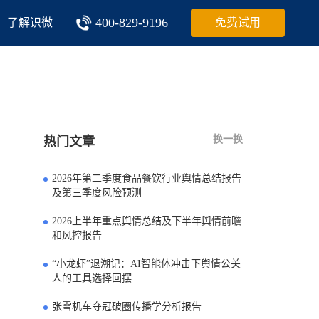
400-829-9196
了解识微
免费试用
换一换
热门文章
2026年第二季度食品餐饮行业舆情总结报告
0
及第三季度风险预测
2026上半年重点舆情总结及下半年舆情前瞻
1
和风控报告
“小龙虾”退潮记：AI智能体冲击下舆情公关
2
人的工具选择回摆
张雪机车夺冠破圈传播学分析报告
3