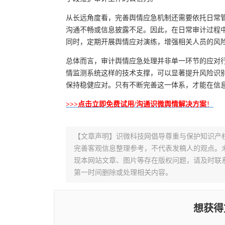
从长远角度看，完善舆情应急机制还需要依托日常
沟通不畅或信息披露不足。因此，在日常审计过程
同时，定期开展舆情应对演练，增强相关人员的风
总体而言，审计舆情应急处理并非单一环节的应对
情监测系统这样的技术支撑，可以显著提升风险识
保持稳健应对。只有不断完善这一体系，才能在信
>>>点击立即免费试用/沟通识微舆情解决方案
！
【文章声明】识微科技网倡导尊重与保护知识产
完善客观信息整理参考，不代表发稿人的观点。
现本网站文章、图片等存在版权问题，请及时联系并发邮件至
第一时间删除或处理相关内容。
想获得