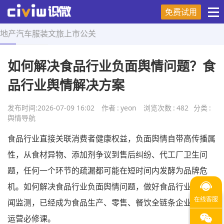
免费试用
地产
汽车
服装
文旅
上市
公关
首页
>
舆情导航
>
正文
如何解决食品行业负面舆情问题？食
品行业舆情解决方案
发布时间:
2026-07-09 16:02
作者
:
yeon
浏览次数
:
482
分类
:
舆情导航
食品行业直接关联消费者健康权益，负面舆情自带高传播属
性，从食材异物、添加剂争议到售后纠纷、代工厂卫生问
题，任何一个环节的疏漏都可能在短时间内发酵为品牌危
机。如何解决食品行业负面舆情问题，做好食品行业负面新
闻监测，已经成为食品生产、零售、餐饮全链条企业的核心
运营必修课。