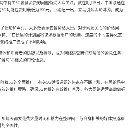
其中有关5G套餐资费的问题备受大众关注。就在8月15日，中国联通在
的5G功能包费用最低为190元。此消息一出，立马引起舆论沸腾，成为
进行了议论和声讨，大多数表示套餐价格太贵。对于网友关心的价格问
示称：“在长远的计划里将谋求根据用户的质量、速度的不同差异化定
套餐的推广造成了不利影响。
消媒体和消费者的质疑以及猜测，成为网络运营商们现阶段的紧急任务，
解与5G相关的舆论信息。
，随着5G的全面推广，有关5G舆情话题的热点在不断上涨，在舆论场中
有效的推广策略，确保5G套餐的有效推广普及，各大网络运营商需做好
，那每天都要花费大量时间和精力在整理网上与自身相关的媒体报道和
得的全面性。