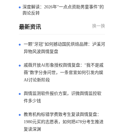
深度解读：2026年“一点点资助男童事件”的
4
舆论反转
换一换
最新资讯
一颗"牙冠"如何撼动国民烘焙品牌：泸溪河
异物风波舆情复盘
戚薇开放AI形象授权舆情复盘：“我不是戚
薇”数字分身问世，一条官宣如何引发内娱
AI讨论新阶段
舆情监测软件报价方案，识微舆情监控软
件多少钱
教育机构标错学费致考生复读舆情复盘：
1980元买的志愿表，如何把478分考生推进
复读深渊