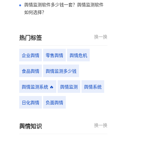
舆情监测软件多少钱一套？舆情监测软件
如何选择？
换一换
热门标签
企业舆情
零售舆情
舆情危机
食品舆情
舆情监测多少钱
舆情监测系统 🔥
舆情监测
舆情系统
日化舆情
负面舆情
换一换
舆情知识