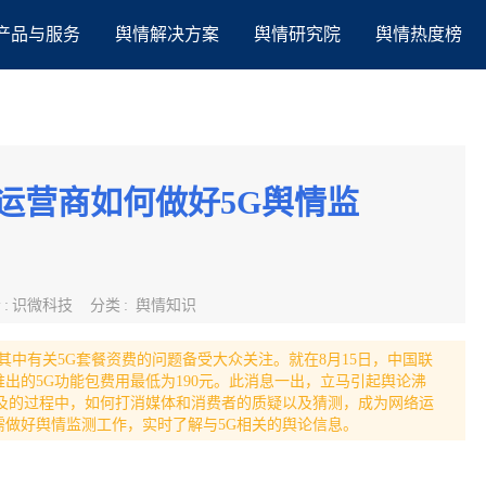
产品与服务
舆情解决方案
舆情研究院
舆情热度榜
运营商如何做好5G舆情监
者
:
识微科技
分类
:
舆情知识
其中有关5G套餐资费的问题备受大众关注。就在8月15日，中国联
推出的5G功能包费用最低为190元。此消息一出，立马引起舆论沸
普及的过程中，如何打消媒体和消费者的质疑以及猜测，成为网络运
做好舆情监测工作，实时了解与5G相关的舆论信息。