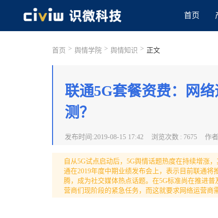
首页
>
>
>
首页
舆情学院
舆情知识
正文
联通5G套餐资费：网络
测？
发布时间
:
2019-08-15 17:42
浏览次数
:
7675
作
自从5G试点启动后，5G舆情话题热度在持续增涨，
通在2019年度中期业绩发布会上，表示目前联通将
腾，成为社交媒体热点话题。在5G标准尚在推进
营商们现阶段的紧急任务，而这就要求网络运营商需