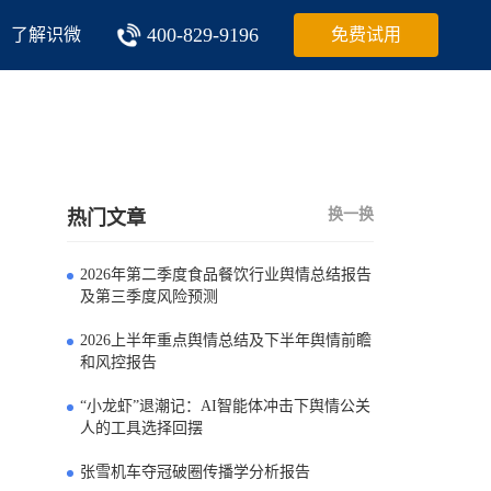
400-829-9196
了解识微
免费试用
换一换
热门文章
2026年第二季度食品餐饮行业舆情总结报告
0
及第三季度风险预测
2026上半年重点舆情总结及下半年舆情前瞻
1
和风控报告
“小龙虾”退潮记：AI智能体冲击下舆情公关
2
人的工具选择回摆
张雪机车夺冠破圈传播学分析报告
3