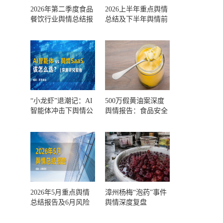
2026年第二季度食品
2026上半年重点舆情
餐饮行业舆情总结报
总结及下半年舆情前
告及第三季度风险预
瞻和风控报告
测
“小龙虾”退潮记：AI
500万假黄油案深度
智能体冲击下舆情公
舆情报告：食品安全
关人的工具选择回摆
监管，到底失守在哪
一环？
2026年5月重点舆情
漳州杨梅“泡药”事件
总结报告及6月风险
舆情深度复盘
预警