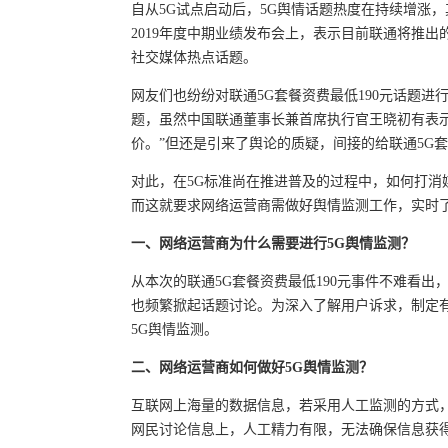
自从5G试点启动后，5G舆情话题热度在持续增涨，
2019年度中期业绩发布会上，表示目前联通将推出
社交媒体热点话题。
网友们也纷纷对联通5G套餐资费最低190元话题
题，虽然中国联通董事长兼首席执行官王晓初有表
价。”但还是引来了舆论的质疑，间接的给联通5G
对此，在5G标准尚在推进普及的过程中，如何打
而这就要求网络运营商需做好舆情监测工作，实时了
一、
网络运营商为什么需要
进行
5G
舆情监测
？
从本次的联通5G套餐资费最低190元事件不难看出
也频繁掀起话题讨论。为深入了解用户诉求，制定
5G舆情监测。
二、网络运营商如何做好5G舆情监测？
互联网上海量的数据信息，若采用人工监测的方式
网民讨论信息上，人工精力有限，无法确保信息获