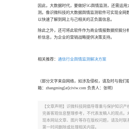
因此，大数据时代，要做好5G舆情监测，还需运用
测。像识微科技的大数据舆情监测软件可实现全网
以快速了解到网上与己相关的正负面信息。
除此之外，还可将此软件作为商业情报数据挖掘分
析信息，为企业的营销战略提供决策支持。
相关推荐：
通信行业舆情监测解决方案
（部分文字来自网络，如涉及侵权，请及时与我们联系，
箱：zhangming[at]civiw.com 负责人：张明）
【文章声明】识微科技网倡导尊重与保护知识产
完善客观信息整理参考，不代表发稿人的观点。
现本网站文章、图片等存在版权问题，请及时联系并发邮件至
第一时间删除或处理相关内容。