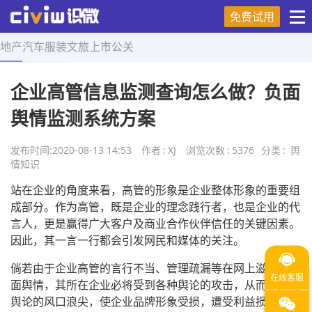
免费试用
地产
汽车
服装
文旅
上市
公关
首页
>
舆情知识
>
正文
企业高管信息监测查询怎么做？负面
舆情监测系统方案
发布时间:
2020-08-13 14:53
作者
:
XJ
浏览次数
:
5376
分类
:
舆
情知识
站在企业的角度来看，高管的形象是企业整体形象的重要组
成部分。作为高管，既是企业的理念践行者，也是企业的代
言人，更是赢得广大客户及商业合作伙伴信任的关键因素。
因此，其一言一行都会引发网民和媒体的关注。
倘若由于企业高管的言行不当、管理疏漏等在网上滋生了负
面舆情，其所在企业必将受到各种舆论的攻击，从而被推向
舆论的风口浪尖，使企业品牌形象受损，遭受利益损失。