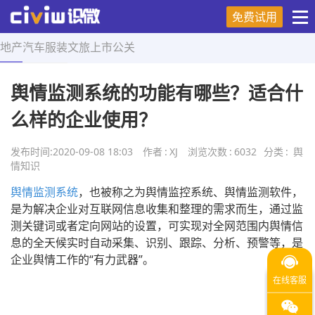
免费试用
地产
汽车
服装
文旅
上市
公关
首页
>
舆情知识
>
正文
舆情监测系统的功能有哪些？适合什
么样的企业使用？
发布时间:
2020-09-08 18:03
作者
:
XJ
浏览次数
:
6032
分类
:
舆
情知识
舆情监测系统
，也被称之为舆情监控系统、舆情监测软件，
是为解决企业对互联网信息收集和整理的需求而生，通过监
测关键词或者定向网站的设置，可实现对全网范围内舆情信
息的全天候实时自动采集、识别、跟踪、分析、预警等，是
企业舆情工作的“有力武器”。