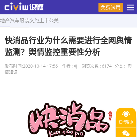
免费试用
地产
汽车
服装
文旅
上市
公关
首页
>
舆情知识
>
正文
快消品行业为什么需要进行全网舆情
监测？舆情监控重要性分析
发布时间:
2020-10-14 17:56
作者
:
XJ
浏览次数
:
6174
分类
:
舆
情知识