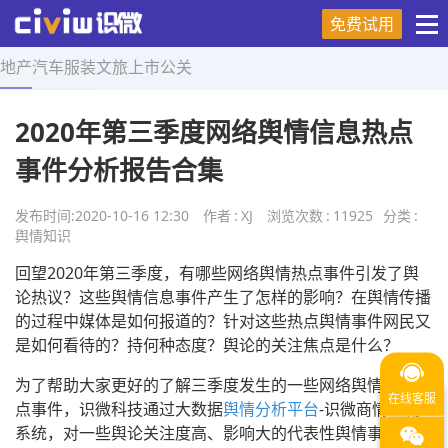
免费试用
地产
汽车
服装
文旅
上市
公关
首页
>
舆情知识
>
正文
2020年第三季度网络舆情信息热点
事件分析报告合集
发布时间:
2020-10-16 12:30
作者
:
XJ
浏览次数
:
11925
分类
:
舆情知识
回望2020年第三季度，有哪些网络舆情热点事件引发了舆
论热议？这些舆情信息事件产生了怎样的影响？在舆情传播
的过程中媒体是如何报道的？针对这些热点舆情事件网民又
是如何看待的？持何种态度？舆论的关注焦点是什么？
为了帮助大家更好的了解三季度发生的一些网络舆情信息热
点事件，识微科技通过大数据
舆情分析平台
-识微商情监测
系统，对一些舆论关注度高、影响大的代表性舆情事件进行