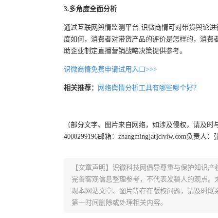
3.多角度全面分析
通过互联网舆情监测平台-识微商情可对带货舆论
度如何，消费者对带货产品的评价是怎样的，消费
助企业制定直播营销战略决策提供参考。
识微商情免费申请试用入口>>>
相关推荐：
网络舆情分析工具有哪些哪个好？
（部分文字、图片来自网络，如涉及侵权，请及时
4008299196邮箱：zhangming[at]civiw.com负责人
【文章声明】识微科技网倡导尊重与保护知识产
完善客观信息整理参考，不代表发稿人的观点。
现本网站文章、图片等存在版权问题，请及时联系并发邮件至
第一时间删除或处理相关内容。