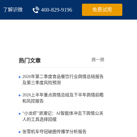
400-829-9196
了解识微
免费试用
换一换
热门文章
2026年第二季度食品餐饮行业舆情总结报告
0
及第三季度风险预测
2026上半年重点舆情总结及下半年舆情前瞻
1
和风控报告
“小龙虾”退潮记：AI智能体冲击下舆情公关
2
人的工具选择回摆
张雪机车夺冠破圈传播学分析报告
3