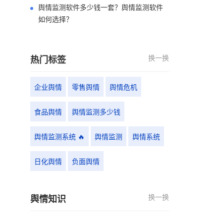
舆情监测软件多少钱一套？舆情监测软件
如何选择？
换一换
热门标签
企业舆情
零售舆情
舆情危机
食品舆情
舆情监测多少钱
舆情监测系统 🔥
舆情监测
舆情系统
日化舆情
负面舆情
换一换
舆情知识