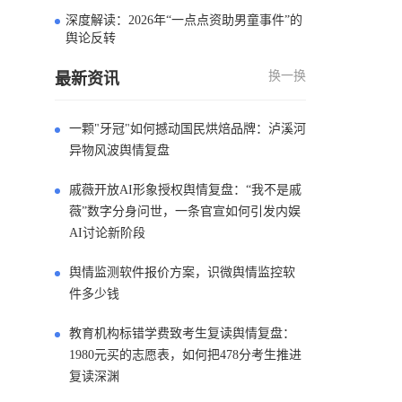
深度解读：2026年“一点点资助男童事件”的
4
舆论反转
换一换
最新资讯
一颗"牙冠"如何撼动国民烘焙品牌：泸溪河
异物风波舆情复盘
戚薇开放AI形象授权舆情复盘：“我不是戚
薇”数字分身问世，一条官宣如何引发内娱
AI讨论新阶段
舆情监测软件报价方案，识微舆情监控软
件多少钱
教育机构标错学费致考生复读舆情复盘：
1980元买的志愿表，如何把478分考生推进
复读深渊