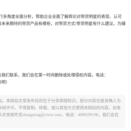
进行多角度全面分析，帮助企业全面了解舆论对带货明星的表现、认可
者未来期待的带货产品有哪些，对带货方式/带货明星有什么建议，为辅
与我们联系，我们会在第一时间删除或处理侵权内容。电话：
：张明）
权。本网站文章发布目的在于分享舆情知识。部分内容仅是发稿人为
未经许可，不得复制、转载、或以其他方式使用本网站的内容。如发
zhangming@civiw.com，电话：4008299196，我们会在