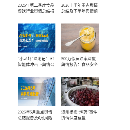
2026年第二季度食品
2026上半年重点舆情
餐饮行业舆情总结报
总结及下半年舆情前
告及第三季度风险预
瞻和风控报告
测
“小龙虾”退潮记：AI
500万假黄油案深度
智能体冲击下舆情公
舆情报告：食品安全
关人的工具选择回摆
监管，到底失守在哪
一环？
2026年5月重点舆情
漳州杨梅“泡药”事件
总结报告及6月风险
舆情深度复盘
预警