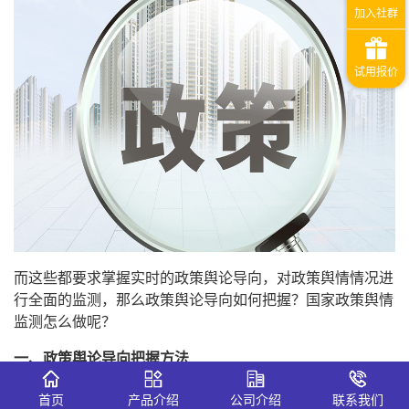
而这些都要求掌握实时的政策舆论导向，对政策舆情情况进
行全面的监测，那么政策舆论导向如何把握？国家政策舆情
监测怎么做呢？
一、政策舆论导向把握方法
1.多关注电视新闻频道，以及带有官方背景的权威媒体，如
首页
产品介绍
公司介绍
联系我们