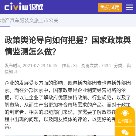
免费试用
地产
汽车
服装
文旅
上市
公关
首页
>
舆情知识
>
正文
政策舆论导向如何把握？国家政策舆
情监测怎么做？
发布时间:
2021-07-23 16:45
作者
:
XJ
浏览次数
:
7434
分类
:
舆
情知识
企业的发展受多方面的影响，既包括内部因素也包括外部因
素。而在外部因素中，国家政策是企业制定经营战略的依
据，可以让企业了解政府优惠扶持政策、行业规范，以及了
解市场，从而生产出更加符合市场需求的产品。而对于政策
的制定者，相关的职能部门来说，就需要了解政策在实行过
程中出现的问题，以及网友媒体的评论，以更好的完善政
策。