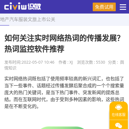
免费试用
地产
汽车
服装
文旅
上市
公关
首页
>
舆情知识
>
正文
如何关注实时网络热词的传播发展？
热词监控软件推荐
发布时间:
2022-05-07 10:46
作者
:
XJ
浏览次数
:
5530
分类
:
舆
情知识
实时网络热词既包括了使用频率较高的新兴词汇，也包括了
当下一些事件、话题经过传播发酵后聚合成的一个个搜索量
庞大的热门关键词，是当下热门事件、突发新闻的提炼总
结。而在互联网时代，由于受到多种因素的影响，这些热词
是在不断变化的。