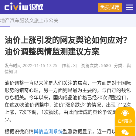
免费试用
地产
汽车
服装
文旅
上市
公关
首页
>
舆情知识
>
正文
油价上涨引发的网友舆论如何应对？
油价调整舆情监测建议方案
发布时间:
2022-11-15 17:25
作者
:
XJ
浏览次数
:
5680
分类
:
舆
情知识
油价调整一直以来就是人们关注的焦点，一方面是对于国际
形势的猎奇心理，另一方面则是最为主要的，与自己的钱包
息息相关。今年以来，国内成品油价格已经20次调整窗口，
在这20次油价调整中，油价“涨多跌少”的情况，出现了12次
上涨，7次下调，1次搁浅，由此而造成的舆论争议是只多不
少。
根据识微商情
舆情监测系统
监测数据显示，近一月以来，围