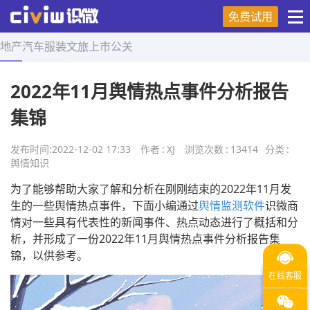
免费试用
地产
汽车
服装
文旅
上市
公关
首页
>
舆情知识
>
正文
2022年11月舆情热点事件分析报告
集锦
发布时间:
2022-12-02 17:33
作者
:
XJ
浏览次数
:
13414
分类
:
舆情知识
为了能够帮助大家了解和分析在刚刚结束的2022年11月发
生的一些舆情热点事件，下面小编通过
舆情监测软件
识微商
情对一些具有代表性的新闻事件、热点动态进行了概括和分
析，并形成了一份2022年11月舆情热点事件分析报告集
锦，以供参考。