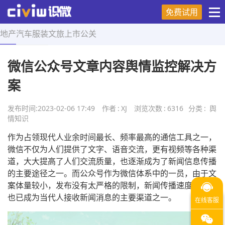
免费试用
地产
汽车
服装
文旅
上市
公关
首页
>
舆情知识
>
正文
微信公众号文章内容舆情监控解决方
案
发布时间:
2023-02-06 17:49
作者
:
XJ
浏览次数
:
6316
分类
:
舆
情知识
作为占领现代人业余时间最长、频率最高的通信工具之一，
微信不仅为人们提供了文字、语音交流，更有视频等各种渠
道，大大提高了人们交流质量，也逐渐成为了新闻信息传播
的主要途径之一。而公众号作为微信体系中的一员，由于文
案体量较小，发布没有太严格的限制，新闻传播速度较快，
也已成为当代人接收新闻消息的主要渠道之一。