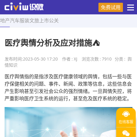
免费试用
地产
汽车
服装
文旅
上市
公关
首页
>
舆情知识
>
正文
医疗舆情分析及应对措施⛺
发布时间:
2023-05-30 17:20
作者
:
XJ
浏览次数
:
7910
分类
:
舆
情知识
医疗舆情指的是指涉及医疗健康领域的舆情，包括一些与医
疗保健相关的问题、事件、新闻、政策等信息，这些信息会
产生影响甚至引发社会公众的强烈情绪。一旦舆情失控，将
严重影响医疗卫生系统的运行，甚至危及医疗系统的稳定。