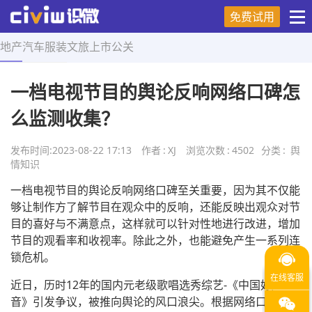
免费试用
地产
汽车
服装
文旅
上市
公关
首页
>
舆情知识
>
正文
一档电视节目的舆论反响网络口碑怎
么监测收集？
发布时间:
2023-08-22 17:13
作者
:
XJ
浏览次数
:
4502
分类
:
舆
情知识
一档电视节目的舆论反响网络口碑至关重要，因为其不仅能
够让制作方了解节目在观众中的反响，还能反映出观众对节
目的喜好与不满意点，这样就可以针对性地进行改进，增加
节目的观看率和收视率。除此之外，也能避免产生一系列连
锁危机。
近日，历时12年的国内元老级歌唱选秀综艺-《中国好声
音》引发争议，被推向舆论的风口浪尖。根据网络口碑监测