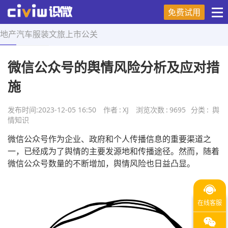
免费试用
地产
汽车
服装
文旅
上市
公关
首页
>
舆情知识
>
正文
微信公众号的舆情风险分析及应对措
施
发布时间:
2023-12-05 16:50
作者
:
XJ
浏览次数
:
9695
分类
:
舆
情知识
微信公众号作为企业、政府和个人传播信息的重要渠道之
一，已经成为了舆情的主要发源地和传播途径。然而，随着
微信公众号数量的不断增加，舆情风险也日益凸显。