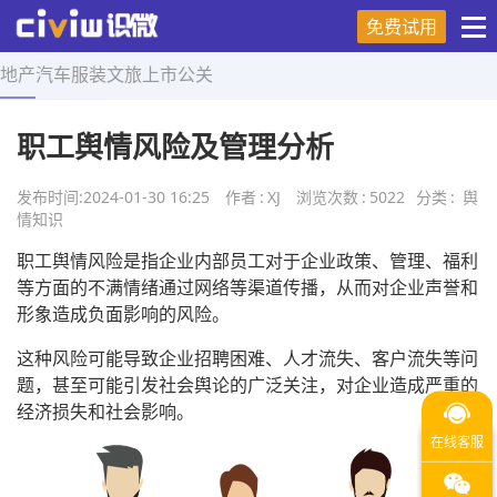
免费试用
地产
汽车
服装
文旅
上市
公关
首页
>
舆情知识
>
正文
职工舆情风险及管理分析
发布时间:
2024-01-30 16:25
作者
:
XJ
浏览次数
:
5022
分类
:
舆
情知识
职工舆情风险是指企业内部员工对于企业政策、管理、福利
等方面的不满情绪通过网络等渠道传播，从而对企业声誉和
形象造成负面影响的风险。
这种风险可能导致企业招聘困难、人才流失、客户流失等问
题，甚至可能引发社会舆论的广泛关注，对企业造成严重的
经济损失和社会影响。