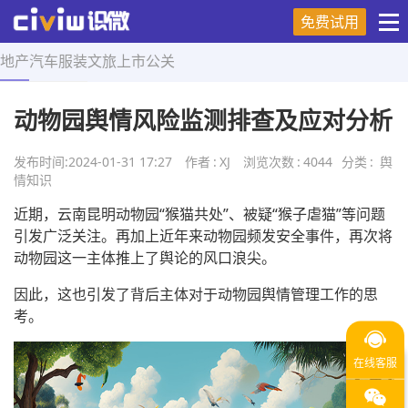
免费试用
地产
汽车
服装
文旅
上市
公关
首页
>
舆情知识
>
正文
动物园舆情风险监测排查及应对分析
发布时间:
2024-01-31 17:27
作者
:
XJ
浏览次数
:
4044
分类
:
舆
情知识
近期，云南昆明动物园“猴猫共处”、被疑“猴子虐猫”等问题
引发广泛关注。再加上近年来动物园频发安全事件，再次将
动物园这一主体推上了舆论的风口浪尖。
因此，这也引发了背后主体对于动物园舆情管理工作的思
考。