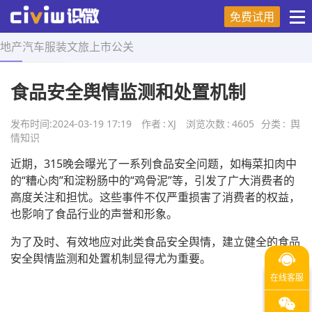
免费试用
地产
汽车
服装
文旅
上市
公关
首页
>
舆情知识
>
正文
食品安全舆情监测和处置机制
发布时间:
2024-03-19 17:19
作者
:
XJ
浏览次数
:
4605
分类
:
舆
情知识
近期，315晚会曝光了一系列食品安全问题，如梅菜扣肉中
的“糟心肉”和淀粉肠中的“鸡骨泥”等，引发了广大消费者的
高度关注和担忧。这些事件不仅严重损害了消费者的权益，
也影响了食品行业的声誉和形象。
为了及时、有效地应对此类食品安全舆情，建立健全的食品
安全舆情监测和处置机制显得尤为重要。