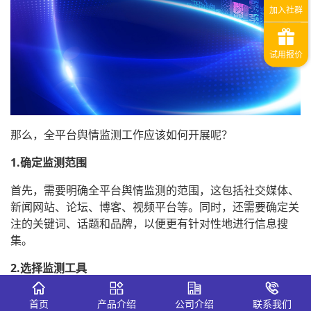
那么，全平台舆情监测工作应该如何开展呢？
1.确定监测范围
首先，需要明确全平台舆情监测的范围，这包括社交媒体、
新闻网站、论坛、博客、视频平台等。同时，还需要确定关
注的关键词、话题和品牌，以便更有针对性地进行信息搜
集。
2.选择监测工具
选择适合的监测工具是开展全平台舆情监测的关键。目前市
首页
产品介绍
公司介绍
联系我们