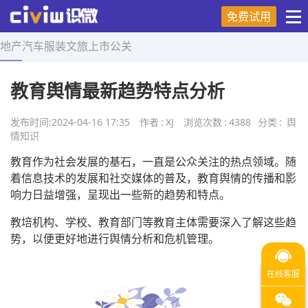
免费试用
地产
汽车
服装
文旅
上市
公关
首页
>
舆情知识
>
正文
教育舆情最新趋势特点分析
发布时间:
2024-04-16 17:35
作者
:
XJ
浏览次数
:
4388
分类
:
舆
情知识
教育作为社会发展的基石，一直是公众关注的热点领域。随
着信息技术的发展和社交媒体的普及，教育舆情的传播和影
响力日益增强，呈现出一些新的趋势和特点。
教培机构、学校、教育部门等教育主体需要深入了解这些趋
势，以便更好地进行舆情分析和危机管理。