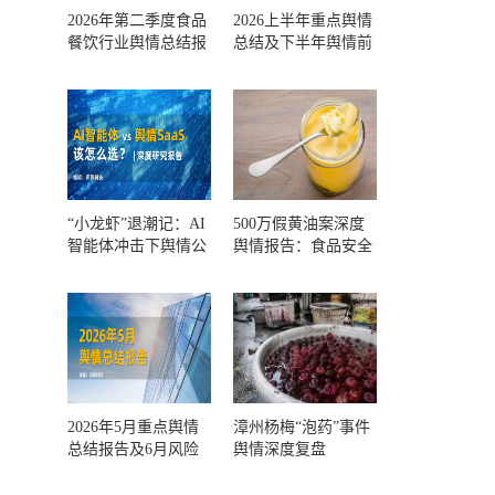
2026年第二季度食品
2026上半年重点舆情
餐饮行业舆情总结报
总结及下半年舆情前
告及第三季度风险预
瞻和风控报告
测
“小龙虾”退潮记：AI
500万假黄油案深度
智能体冲击下舆情公
舆情报告：食品安全
关人的工具选择回摆
监管，到底失守在哪
一环？
2026年5月重点舆情
漳州杨梅“泡药”事件
总结报告及6月风险
舆情深度复盘
预警