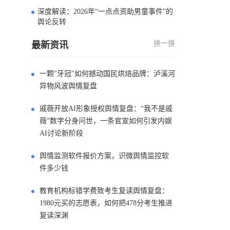
深度解读：2026年“一点点资助男童事件”的
4
舆论反转
换一换
最新资讯
一颗"牙冠"如何撼动国民烘焙品牌：泸溪河
异物风波舆情复盘
戚薇开放AI形象授权舆情复盘：“我不是戚
薇”数字分身问世，一条官宣如何引发内娱
AI讨论新阶段
舆情监测软件报价方案，识微舆情监控软
件多少钱
教育机构标错学费致考生复读舆情复盘：
1980元买的志愿表，如何把478分考生推进
复读深渊