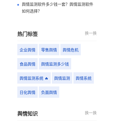
舆情监测软件多少钱一套？舆情监测软件
如何选择？
换一换
热门标签
企业舆情
零售舆情
舆情危机
食品舆情
舆情监测多少钱
舆情监测系统 🔥
舆情监测
舆情系统
日化舆情
负面舆情
换一换
舆情知识