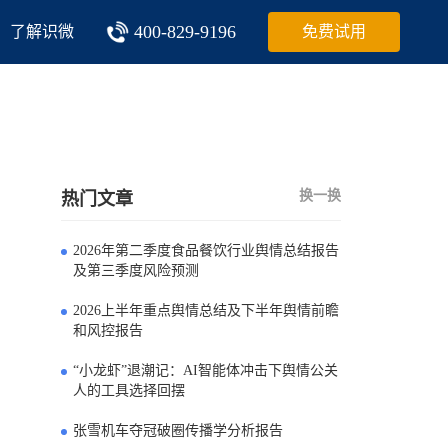
400-829-9196
了解识微
免费试用
换一换
热门文章
2026年第二季度食品餐饮行业舆情总结报告
0
及第三季度风险预测
2026上半年重点舆情总结及下半年舆情前瞻
1
和风控报告
“小龙虾”退潮记：AI智能体冲击下舆情公关
2
人的工具选择回摆
张雪机车夺冠破圈传播学分析报告
3