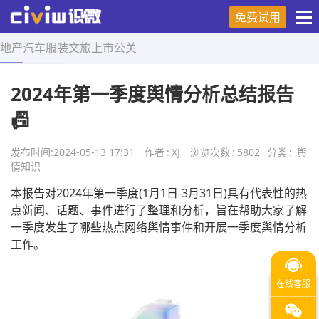
免费试用
地产
汽车
服装
文旅
上市
公关
首页
>
舆情知识
>
正文
2024年第一季度舆情分析总结报告
📠
发布时间:
2024-05-13 17:31
作者
:
XJ
浏览次数
:
5802
分类
:
舆
情知识
本报告对2024年第一季度(1月1日-3月31日)具有代表性的热
点新闻、话题、事件进行了整理和分析，旨在帮助大家了解
一季度发生了哪些热点网络舆情事件和开展一季度舆情分析
工作。