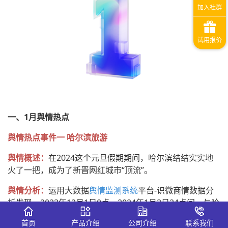
一、1月舆情热点
舆情热点事件一 哈尔滨旅游
舆情概述：
在2024这个元旦假期期间，哈尔滨结结实实地
火了一把，成为了新晋网红城市“顶流”。
舆情分析：
运用大数据
舆情监测系统
平台-识微商情数据分
析发现，2023年12月1日0点—2024年1月3日24点间，与哈
尔滨旅游直接相关的网络信息量超408万。从平台热度来
首页
产品介绍
公司介绍
联系我们
看，相关话题声量主要集中在视频平台，占比76.1%，多是