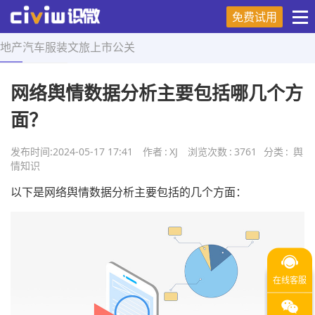
免费试用
地产
汽车
服装
文旅
上市
公关
首页
>
舆情知识
>
正文
网络舆情数据分析主要包括哪几个方
面？
发布时间:
2024-05-17 17:41
作者
:
XJ
浏览次数
:
3761
分类
:
舆
情知识
以下是网络舆情数据分析主要包括的几个方面：