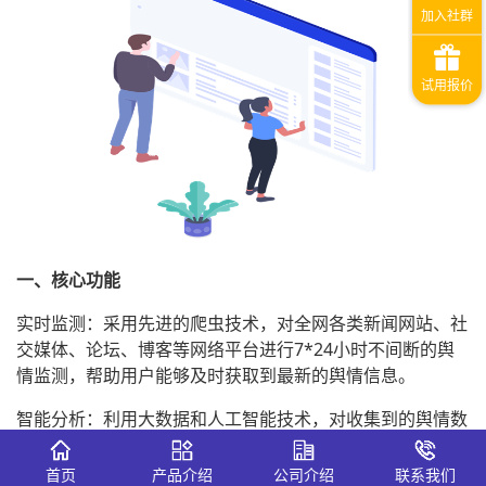
一、核心功能
实时监测：采用先进的爬虫技术，对全网各类新闻网站、社
交媒体、论坛、博客等网络平台进行7*24小时不间断的舆
情监测，帮助用户能够及时获取到最新的舆情信息。
智能分析：利用大数据和人工智能技术，对收集到的舆情数
据进行智能分析，包括情感倾向分析、话题热度排行、趋势
变化预测等，帮助用户深入挖掘舆情背后的价值。
首页
产品介绍
公司介绍
联系我们