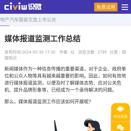
免费试用
地产
汽车
服装
文旅
上市
公关
首页
>
舆情知识
>
正文
媒体报道监测工作总结
发布时间:
2024-05-30 17:30
作者
:
XJ
浏览次数
:
2799
分类
:
舆
情知识
新闻媒体作为一种信息传播的重要渠道，对于企业、政府单
位和公众人物等具有越来越重要的影响。因此，如何有效地
进行媒体报道监测，以便及时了解媒体态势、应对公关危
机、提升品牌形象等，已经成为一个亟待解决的问题。
那么，媒体报道监测工作应该如何开展呢？