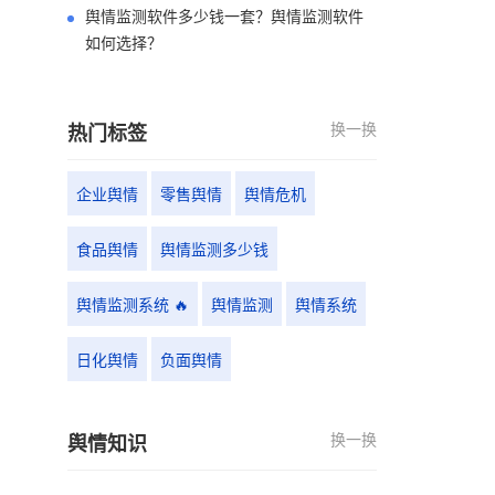
舆情监测软件多少钱一套？舆情监测软件
如何选择？
换一换
热门标签
企业舆情
零售舆情
舆情危机
食品舆情
舆情监测多少钱
舆情监测系统 🔥
舆情监测
舆情系统
日化舆情
负面舆情
换一换
舆情知识