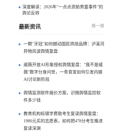
深度解读：2026年“一点点资助男童事件”的
4
舆论反转
换一换
最新资讯
一颗"牙冠"如何撼动国民烘焙品牌：泸溪河
异物风波舆情复盘
戚薇开放AI形象授权舆情复盘：“我不是戚
薇”数字分身问世，一条官宣如何引发内娱
AI讨论新阶段
舆情监测软件报价方案，识微舆情监控软
件多少钱
教育机构标错学费致考生复读舆情复盘：
1980元买的志愿表，如何把478分考生推进
复读深渊