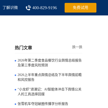
400-829-9196
了解识微
免费试用
换一换
热门文章
2026年第二季度食品餐饮行业舆情总结报告
0
及第三季度风险预测
2026上半年重点舆情总结及下半年舆情前瞻
1
和风控报告
“小龙虾”退潮记：AI智能体冲击下舆情公关
2
人的工具选择回摆
张雪机车夺冠破圈传播学分析报告
3