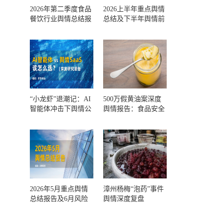
2026年第二季度食品
2026上半年重点舆情
餐饮行业舆情总结报
总结及下半年舆情前
告及第三季度风险预
瞻和风控报告
测
“小龙虾”退潮记：AI
500万假黄油案深度
智能体冲击下舆情公
舆情报告：食品安全
关人的工具选择回摆
监管，到底失守在哪
一环？
2026年5月重点舆情
漳州杨梅“泡药”事件
总结报告及6月风险
舆情深度复盘
预警