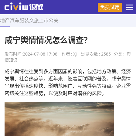
免费试用
地产
汽车
服装
文旅
上市
公关
首页
>
舆情知识
>
正文
咸宁舆情情况怎么调查？
发布时间:
2024-07-08 17:08
作者
:
XJ
浏览次数
:
2585
分类
:
舆
情知识
咸宁舆情往往受到多方面因素的影响，包括地方政策、经济
发展、社会热点等。近年来，随着互联网的普及，咸宁舆情
呈现出传播速度快、影响范围广、互动性强等特点。企业需
密切关注这些趋势，以便及时应对潜在的风险。