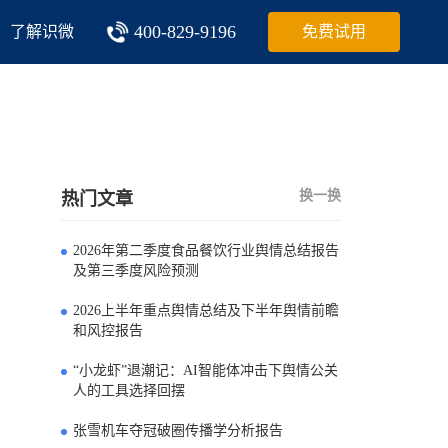
400-829-9196
了解识微
免费试用
换一换
热门文章
2026年第二季度食品餐饮行业舆情总结报告
0
及第三季度风险预测
2026上半年重点舆情总结及下半年舆情前瞻
1
和风控报告
“小龙虾”退潮记：AI智能体冲击下舆情公关
2
人的工具选择回摆
张雪机车夺冠破圈传播学分析报告
3