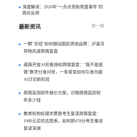
深度解读：2026年“一点点资助男童事件”的
4
舆论反转
换一换
最新资讯
一颗"牙冠"如何撼动国民烘焙品牌：泸溪河
异物风波舆情复盘
戚薇开放AI形象授权舆情复盘：“我不是戚
薇”数字分身问世，一条官宣如何引发内娱
AI讨论新阶段
舆情监测软件报价方案，识微舆情监控软
件多少钱
教育机构标错学费致考生复读舆情复盘：
1980元买的志愿表，如何把478分考生推进
复读深渊