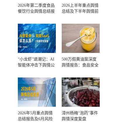
2026年第二季度食品
2026上半年重点舆情
餐饮行业舆情总结报
总结及下半年舆情前
告及第三季度风险预
瞻和风控报告
测
“小龙虾”退潮记：AI
500万假黄油案深度
智能体冲击下舆情公
舆情报告：食品安全
关人的工具选择回摆
监管，到底失守在哪
一环？
2026年5月重点舆情
漳州杨梅“泡药”事件
总结报告及6月风险
舆情深度复盘
预警