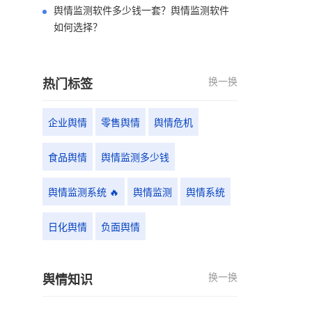
舆情监测软件多少钱一套？舆情监测软件
如何选择？
换一换
热门标签
企业舆情
零售舆情
舆情危机
食品舆情
舆情监测多少钱
舆情监测系统 🔥
舆情监测
舆情系统
日化舆情
负面舆情
换一换
舆情知识