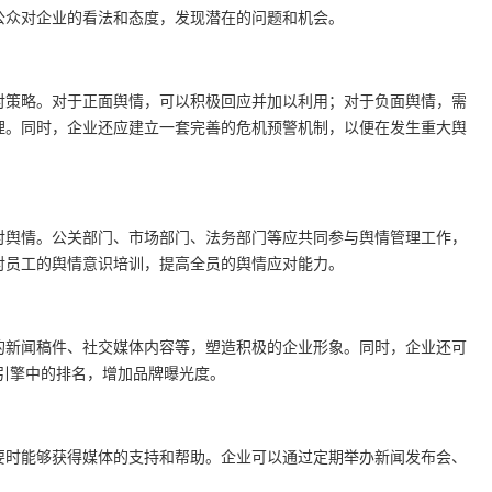
公众对企业的看法和态度，发现潜在的问题和机会。
对策略。对于正面舆情，可以积极回应并加以利用；对于负面舆情，需
理。同时，企业还应建立一套完善的危机预警机制，以便在发生重大舆
对舆情。公关部门、市场部门、法务部门等应共同参与舆情管理工作，
对员工的舆情意识培训，提高全员的舆情应对能力。
的新闻稿件、社交媒体内容等，塑造积极的企业形象。同时，企业还可
索引擎中的排名，增加品牌曝光度。
要时能够获得媒体的支持和帮助。企业可以通过定期举办新闻发布会、