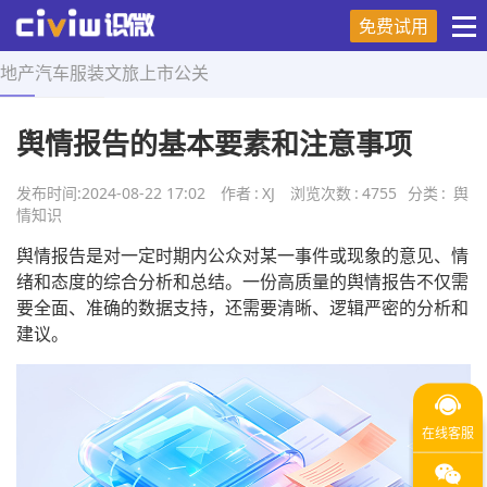
免费试用
地产
汽车
服装
文旅
上市
公关
首页
>
舆情知识
>
正文
舆情报告的基本要素和注意事项
发布时间:
2024-08-22 17:02
作者
:
XJ
浏览次数
:
4755
分类
:
舆
情知识
舆情报告是对一定时期内公众对某一事件或现象的意见、情
绪和态度的综合分析和总结。一份高质量的舆情报告不仅需
要全面、准确的数据支持，还需要清晰、逻辑严密的分析和
建议。