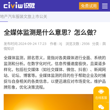
免费试用
地产
汽车
服装
文旅
上市
公关
首页
>
舆情知识
>
正文
全媒体监测是什么意思？怎么做？
发布时间:
2024-09-24 17:23
作者
:
XJ
浏览次数
:
2936
分类
:
舆
情知识
全媒体监测，顾名思义，是指对各类媒体进行全面、系统的
监测和分析。在数字化时代，信息传播速度极快，且渠道多
样化，包括社交媒体（如社交媒体、微信、抖音）、新闻网
站、论坛、博客等。全媒体监测的目的在于帮助企业及时捕
捉与自身相关的各类信息，以便迅速应对市场变化，维护品
牌形象，优化决策流程。