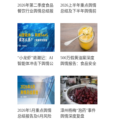
2026年第二季度食品
2026上半年重点舆情
餐饮行业舆情总结报
总结及下半年舆情前
告及第三季度风险预
瞻和风控报告
测
“小龙虾”退潮记：AI
500万假黄油案深度
智能体冲击下舆情公
舆情报告：食品安全
关人的工具选择回摆
监管，到底失守在哪
一环？
2026年5月重点舆情
漳州杨梅“泡药”事件
总结报告及6月风险
舆情深度复盘
预警