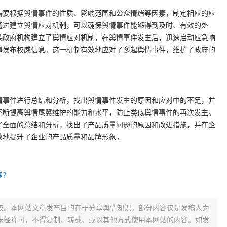
需要根据舆情事件的性质、影响范围和公众情绪等因素，制定相应的应
通过建立舆情应对机制，可以确保舆情事件能够得到及时、有效的处
某政府机构建立了舆情应对机制，在舆情事件发生后，迅速启动应急响
道发布权威信息。这一机制有效地应对了多起舆情事件，维护了政府的
情事件进行总结和分析，找出舆情事件发生的原因和应对中的不足，并
不断提高舆情尾翼维护的能力和水平，防止类似舆情事件的再次发生。
了全面的总结和分析，找出了产品质量问题的原因和改进措施，并在企
效地提升了企业的产品质量和品牌形象。
理？
权。本网站文章发布目的在于分享舆情知识。部分内容仅是发稿人为
未经许可，不得复制、转载、或以其他方式使用本网站的内容。如发