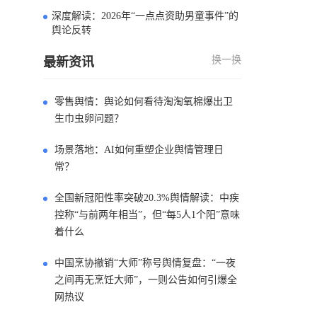
深度解读：2026年“一点点资助男童事件”的
4
舆论反转
换一换
最新资讯
零售舆情：舆论如何看待淘淘氧棉爆出卫
生巾虫卵问题？
场景落地：AI如何重塑企业舆情管理日
常？
全国新冠阳性率突破20.3%舆情解读：中疾
控称“与前两年相当”，但“每5人1个阳”意味
着什么
中国烹协撤销“大师”称号舆情复盘：“一夜
之间再无烹饪大师”，一则公告如何引爆全
网热议