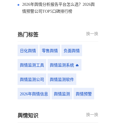
2026年舆情分析报告平台怎么选？2026舆
情预警公司TOP5口碑排行榜
换一换
热门标签
日化舆情
零售舆情
负面舆情
舆情监测工具
舆情监测系统 🔥
舆情监测公司
舆情监测软件
2026年舆情信息
舆情监测
舆情预警
换一换
舆情知识