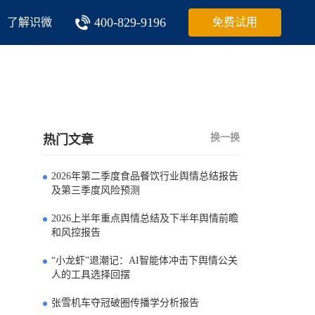
400-829-9196
了解识微
免费试用
换一换
热门文章
2026年第二季度食品餐饮行业舆情总结报告
0
及第三季度风险预测
2026上半年重点舆情总结及下半年舆情前瞻
1
和风控报告
“小龙虾”退潮记：AI智能体冲击下舆情公关
2
人的工具选择回摆
张雪机车夺冠破圈传播学分析报告
3