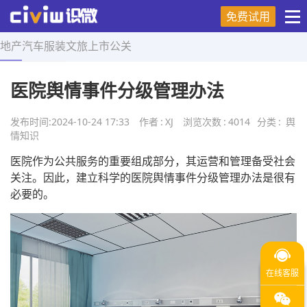
免费试用
地产
汽车
服装
文旅
上市
公关
首页
>
舆情知识
>
正文
医院舆情事件分级管理办法
发布时间:
2024-10-24 17:33
作者
:
XJ
浏览次数
:
4014
分类
:
舆
情知识
医院作为公共服务的重要组成部分，其运营和管理备受社会
关注。因此，建立科学的医院舆情事件分级管理办法是很有
必要的。